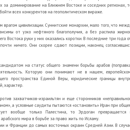
х за доминирование на Ближнем Востоке и соседних регионах, т
бойти всех конкурентов на геополитическом вираже.
 врагом цивилизации. Суннитские монархии, мало того, что межд
ависимы от узко нефтяного благополучия, а без распила жирно
го Востока руки у них оказались коротки. В последние три года о
почти ничего. Они скорее сдают позиции, наконец согласившис
кандидатом на статус общего знамени борьбы арабов (поправка
оятельность. Которую они понимают не в нашем, европейском
щего пространства Единой Веры, юридические границы внутр
й, характер.
против захватчиков-израильтян и еще сторонников «неправильно
аном», а условные саудиты пытаются «остановить» Иран при обще
есует вообще только Палестина, то Эрдоган превращается 
арабского мира в борьбе за право жить по Исламу.
ии и Франции до самых восточных окраин Средней Азии. В случа