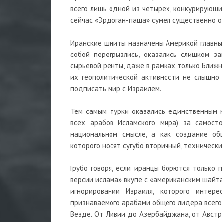
всего лишь одной из четырех, конкурирующи
сейчас «Эрдоган-паша» сумел существенно о
Иранские шииты назначены Америкой главным
собой перегрызлись, оказались слишком з
сырьевой ренты, даже в рамках только Ближне
их геополитической активности не слышно 
подписать мир с Израилем.
Тем самым турки оказались единственным 
всех арабов Исламского мира) за самост
национальном смысле, а как создание об
которого носят сугубо вторичный, технически
Грубо говоря, если иранцы борются только 
версии ислама» вкупе с «американским шайт
игнорировании Израиля, которого интер
признаваемого арабами общего лидера всего 
Везде. От Ливии до Азербайджана, от Австр