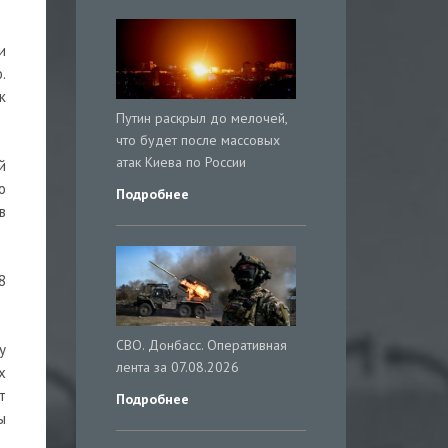
и
.
к
Путин раскрыл до мелочей,
что будет после массовых
атак Киева по России
й
о
Подробнее
в
8
СВО. Донбасс. Оперативная
у
лента за 07.08.2026
х
т
Подробнее
ы