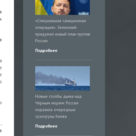
в
ь
«Специальная санкционная
операция». Зеленский
придумал новый план против
в
России
Подробнее
а
е
е
о
Новые столбы дыма над
о
Чёрным морем: Россия
поразила очередные
сухогрузы Киева
,
Подробнее
в