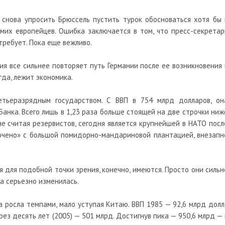
снова упросить Брюссель пустить турок обосноваться хотя бы 
мих европейцев. Ошибка заключается в том, что пресс-секретар
требует. Пока еще вежливо.
ия все сильнее повторяет путь Германии после ее возникновения 
гда, лежит экономика.
тьеразрядным государством. С ВВП в 754 млрд долларов, он
Банка. Всего лишь в 1,23 раза больше стоящей на две строчки ниж
 не считая резервистов, сегодня является крупнейшей в НАТО посл
лючено» с большой помидорно-мандариновой плантацией, внезапн
 для подобной точки зрения, конечно, имеются. Просто они сильн
а серьезно изменилась.
а росла темпами, мало уступая Китаю. ВВП 1985 — 92,6 млрд долл.
ерез десять лет (2005) — 501 млрд. Достигнув пика — 950,6 млрд — 