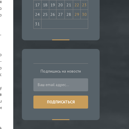
я
17
18
19
20
21
22
23
о
24
25
26
27
28
29
30
о
31
—
о
-
о
Подпишись на новости
с
у
в
u
м
ь