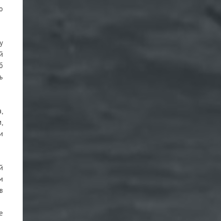
о
у
й
б
ь
,
,
и
й
м
в
е