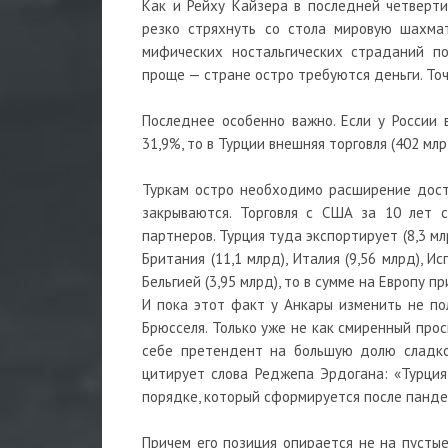
Как и Рейху Кайзера в последней четверти
резко стряхнуть со стола мировую шахмат
мифических ностальгических страданий п
проще — стране остро требуются деньги. То
Последнее особенно важно. Если у России
31,9%, то в Турции внешняя торговля (402 мл
Туркам остро необходимо расширение дост
закрываются. Торговля с США за 10 лет с
партнеров. Турция туда экспортирует (8,3 мл
Британия (11,1 млрд), Италия (9,56 млрд), И
Бельгией (3,95 млрд), то в сумме на Европу 
И пока этот факт у Анкары изменить не по
Брюсселя. Только уже не как смиренный прос
себе претендент на большую долю сладког
цитирует слова Реджепа Эрдогана: «Турци
порядке, который сформируется после панде
Причем его позиция опирается не на пустые