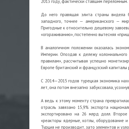
2013 году, фактически ставшим переломным.
До него правящая элита страны видела б
западного, точнее — американского — мир
Пригодные к относительно дешевому завоева
«огораживанию», постепенно вытесняя «приш
В аналогичном положении оказалась эконо
Империи. Опоздав к дележу колониального
правилам», рассчитывая успешно монетизи
Европе британский и французский капиталы р
С 2014—2015 годов турецкая экономика нахо
лет, она потом внезапно забуксовала, усохну
А ведь к этому моменту страна превратилас
отрасль завязано 15,9% экспорта национа
экспортировано на 26 млрд долл. Второе
«реакторы ядерные, котлы, оборудование и 
Турция не производит, зато элементов и узло