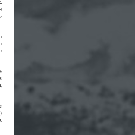
,
м
ь
а
о
о
е
в
,
е
)
,