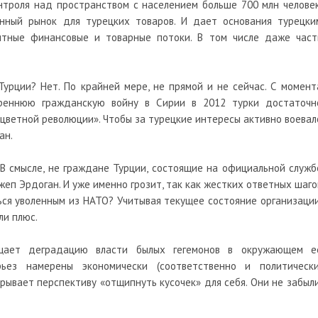
нтроля над пространством с населением больше 700 млн человек
нный рынок для турецких товаров. И дает основания турецки
тные финансовые и товарные потоки. В том числе даже част
Турции? Нет. По крайней мере, не прямой и не сейчас. С момент
треннюю гражданскую войну в Сирии в 2012 турки достаточн
цветной революции». Чтобы за турецкие интересы активно воевал
ан.
В смысле, не граждане Турции, состоящие на официальной служб
жеп Эрдоган. И уже именно грозит, так как жестких ответных шаго
ться уволенным из НАТО? Учитывая текущее состояние организации
ли плюс.
щает деградацию власти былых гегемонов в окружающем е
рьез намерены экономически (соответственно и политически
рывает перспективу «отщипнуть кусочек» для себя. Они не забыли