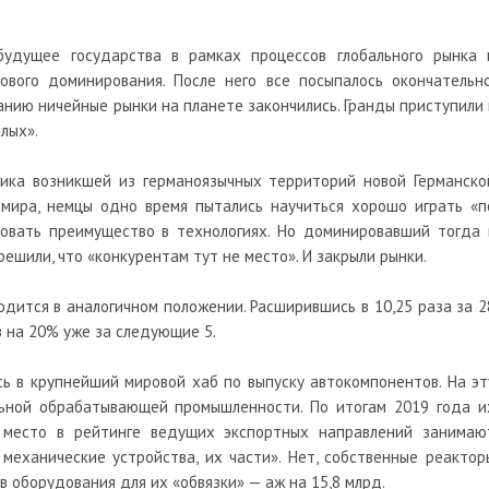
удущее государства в рамках процессов глобального рынка 
ового доминирования. После него все посыпалось окончательно
нию ничейные рынки на планете закончились. Гранды приступили 
лых».
мика возникшей из германоязычных территорий новой Германско
 мира, немцы одно время пытались научиться хорошо играть «п
ровать преимущество в технологиях. Но доминировавший тогда 
ешили, что «конкурентам тут не место». И закрыли рынки.
дится в аналогичном положении. Расширившись в 10,25 раза за 2
в на 20% уже за следующие 5.
ь в крупнейший мировой хаб по выпуску автокомпонентов. На эт
льной обрабатывающей промышленности. По итогам 2019 года и
 место в рейтинге ведущих экспортных направлений занимаю
механические устройства, их части». Нет, собственные реактор
в оборудования для их «обвязки» — аж на 15,8 млрд.