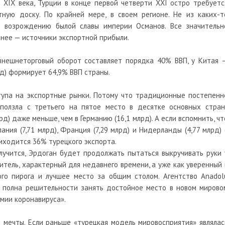
 XIX века, Турции в конце первой четверти XXI остро требуетс
ную доску. По крайней мере, в своем регионе. Не из каких-т
о возрождению былой славы империи Османов. Все значительн
чнее — источники экспортной прибыли.
 внешнеторговый оборот составляет порядка 40% ВВП, у Китая 
рд) формирует 64,9% ВВП страны.
упа на экспортные рынки. Потому что традиционные постепенн
ползла с третьего на пятое место в десятке основных стран
рд) даже меньше, чем в Германию (16,1 млрд). А если вспомнить, чт
спания (7,71 млрд), Франция (7,29 млрд) и Нидерланды (4,77 млрд) 
приходится 36% турецкого экспорта.
лучится, Эрдоган будет продолжать пытаться выкручивать руки 
итель, характерный для недавнего времени, а уже как уверенный 
о пирога и лучшее место за общим столом. Агентство Anadol
я полна решительности занять достойное место в новом мирово
мии коронавируса».
 мечты. Если раньше «турецкая модель мировосприятия» являлас