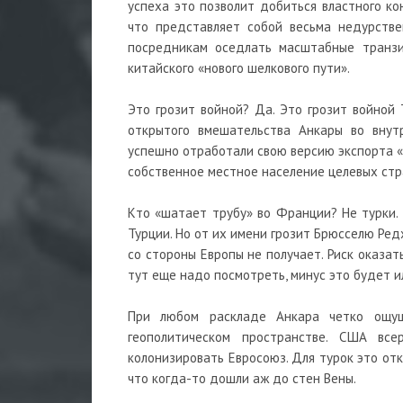
успеха это позволит добиться властного ко
что представляет собой весьма недурстве
посредникам оседлать масштабные транзи
китайского «нового шелкового пути».
Это грозит войной? Да. Это грозит войной 
открытого вмешательства Анкары во вну
успешно отработали свою версию экспорта «
собственное местное население целевых стр
Кто «шатает трубу» во Франции? Не турки. 
Турции. Но от их имени грозит Брюсселю Ред
со стороны Европы не получает. Риск оказа
тут еще надо посмотреть, минус это будет и
При любом раскладе Анкара четко ощу
геополитическом пространстве. США все
колонизировать Евросоюз. Для турок это отк
что когда-то дошли аж до стен Вены.