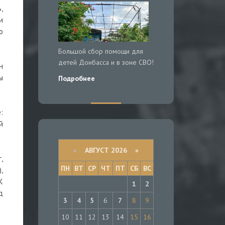
,
и
о
Большой сбор помощи для
детей Донбасса и в зоне СВО!
н
ы
Подробнее
:
й
«
АВГУСТ 2026 »
,
ПН
ВТ
СР
ЧТ
ПТ
СБ
ВС
,
К
1
2
д
3
4
5
6
7
8
9
10
11
12
13
14
15
16