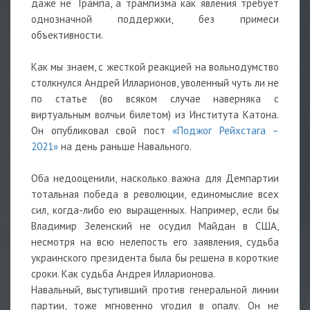
даже не Трампа, а трампизма как явления требует
однозначной поддержки, без примеси
объективности.
Как мы знаем, с жесткой реакцией на вольнодумство
столкнулся Андрей Илларионов, уволенный чуть ли не
по статье (во всяком случае наверняка с
виртуальным волчьи билетом) из Института Катона.
Он опубликовал свой пост
«Поджог Рейхстага –
2021»
на день раньше Навального.
Оба недооценили, насколько важна для Демпартии
тотальная победа в революции, единомыслие всех
сил, когда-либо ею выращенных. Например, если бы
Владимир Зеленский не осудил Майдан в США,
несмотря на всю нелепость его заявления, судьба
украинского президента была бы решена в короткие
сроки. Как судьба Андрея Илларионова.
Навальный, выступивший против генеральной линии
партии, тоже мгновенно угодил в опалу. Он не