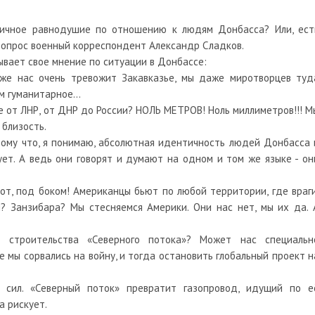
ничное равнодушие по отношению к людям Донбасса? Или, ест
 вопрос военный корреспондент Александр Сладков.
ывает свое мнение по ситуации в Донбассе:
 же нас очень тревожит Закавказье, мы даже миротворцев туд
 гуманитарное...
е от ЛНР, от ДНР до России? НОЛЬ МЕТРОВ! Ноль миллиметров!!! М
 близость.
тому что, я понимаю, абсолютная идентичность людей Донбасса 
ет. А ведь они говорят и думают на одном и том же языке - он
вот, под боком! Американцы бьют по любой территории, где враги
? Занзибара? Мы стесняемся Америки. Они нас нет, мы их да. 
 строительства «Северного потока»? Может нас специальн
 мы сорвались на войну, и тогда остановить глобальный проект н
 сил. «Северный поток» превратит газопровод, идущий по е
а рискует.