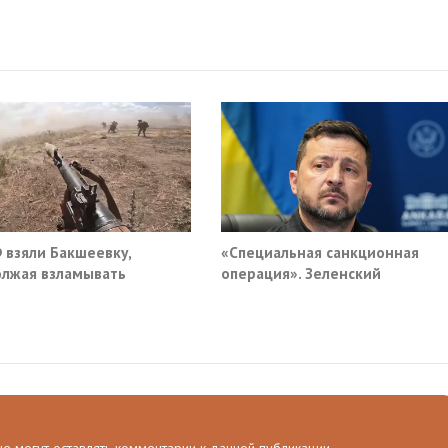
 взяли Бакшеевку,
«Специальная санкционная
лжая взламывать
операция». Зеленский
ну ВСУ в Харьковской
придумал новый план против
ти
России