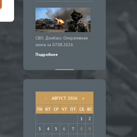
СВО. Донбасс. Оперативная
лента за 07.08.2026
Подробнее
«
АВГУСТ 2026 »
ПН
ВТ
СР
ЧТ
ПТ
СБ
ВС
1
2
3
4
5
6
7
8
9