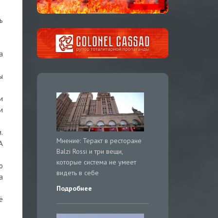
ь
а
ы
и
и
.
Мнение: Теракт в ресторане
А
Balzi Rossi и три вещи,
которые система не умеет
о
видеть в себе
а
Подробнее
ё