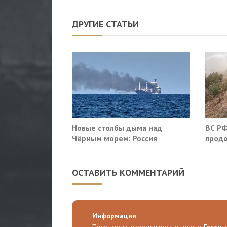
ДРУГИЕ СТАТЬИ
Новые столбы дыма над
ВС РФ
Чёрным морем: Россия
продо
поразила очередные сухогрузы
оборо
Киева
облас
ОСТАВИТЬ КОММЕНТАРИЙ
Информация