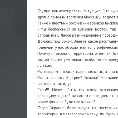
Трудно комментировать ситуацию. Это ци
другие причины терпения Москвы?, - задает
Также известный российский военкор высказ
- Мы беспокоимся за Ближний Восток, так
отправили. В Лаосе разминирование проводим
Донбасс под боком. Знаете, какое расстояни
граничим, у нас абсолютная топографическая
Почему я говорю о территории, о земле? По
людей России уже никого особо не интересу
русские.
Мы говорим о врагах-националистах, а они 
Мы стесняемся Венгрии? Польши? Молдавии
санкции и так идут...
Стоп!!! Может быть мы ждем окончания
провоцируют, чтоб на самом последнем этапе
самом финише будет возможно?
Тогда Украина балансирует из последних
территории, в металлолом за секунду. Украин