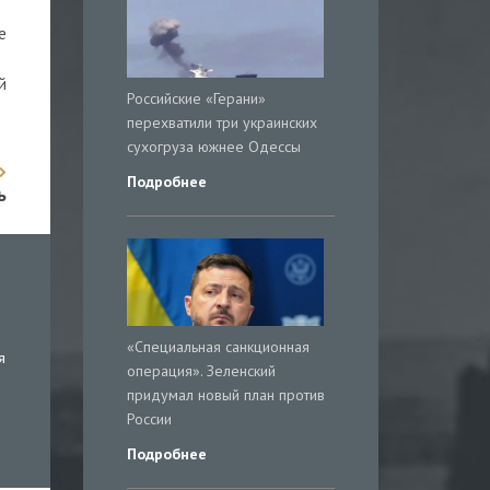
е
й
Российские «Герани»
перехватили три украинских
сухогруза южнее Одессы
Подробнее
ь
«Специальная санкционная
я
операция». Зеленский
придумал новый план против
России
Подробнее