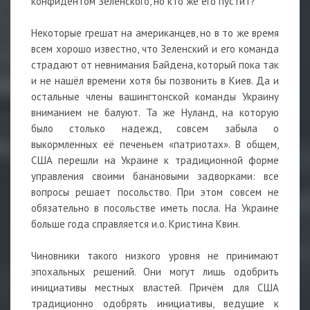
конфидентом Зеленского, но кто же его пустит?
Некоторые грешат на американцев, но в то же время
всем хорошо известно, что Зеленский и его команда
страдают от невнимания Байдена, который пока так
и не нашёл времени хотя бы позвонить в Киев. Да и
остальные члены вашингтонской команды Украину
вниманием не балуют. Та же Нуланд, на которую
было столько надежд, совсем забыла о
выкормленных её печеньем «патриотах». В общем,
США перешли на Украине к традиционной форме
управления своими банановыми задворками: все
вопросы решает посольство. При этом совсем не
обязательно в посольстве иметь посла. На Украине
больше года справляется и.о. Кристина Квин.
Чиновники такого низкого уровня не принимают
эпохальных решений. Они могут лишь одобрить
инициативы местных властей. Причём для США
традиционно одобрять инициативы, ведущие к