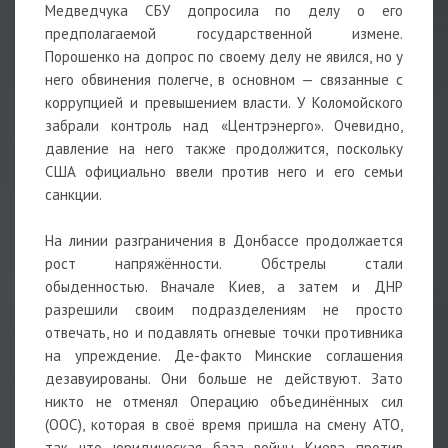
Медведчука СБУ допросила по делу о его
предполагаемой государственной измене.
Порошенко на допрос по своему делу не явился, но у
него обвинения полегче, в основном — связанные с
коррупцией и превышением власти. У Коломойского
забрали контроль над «Центрэнерго». Очевидно,
давление на него также продолжится, поскольку
США официально ввели против него и его семьи
санкции.
На линии разграничения в Донбассе продолжается
рост напряжённости. Обстрелы стали
обыденностью. Вначале Киев, а затем и ДНР
разрешили своим подразделениям не просто
отвечать, но и подавлять огневые точки противника
на упреждение. Де-факто Минские соглашения
дезавуированы. Они больше не действуют. Зато
никто не отменял Операцию объединённых сил
(ООС), которая в своё время пришла на смену АТО,
так что юридическая база войны Киева против