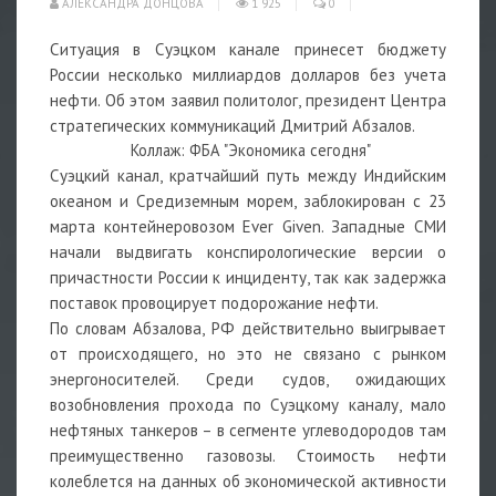
АЛЕКСАНДРА ДОНЦОВА
1 925
0
Ситуация в Суэцком канале принесет бюджету
России несколько миллиардов долларов без учета
нефти. Об этом заявил политолог, президент Центра
стратегических коммуникаций Дмитрий Абзалов.
Коллаж: ФБА "Экономика сегодня"
Суэцкий канал, кратчайший путь между Индийским
океаном и Средиземным морем, заблокирован с 23
марта контейнеровозом Ever Given. Западные СМИ
начали выдвигать конспирологические версии о
причастности России к инциденту, так как задержка
поставок провоцирует подорожание нефти.
По словам Абзалова, РФ действительно выигрывает
от происходящего, но это не связано с рынком
энергоносителей. Среди судов, ожидающих
возобновления прохода по Суэцкому каналу, мало
нефтяных танкеров – в сегменте углеводородов там
преимущественно газовозы. Стоимость нефти
колеблется на данных об экономической активности