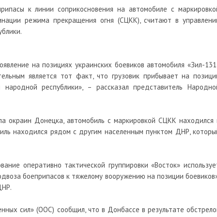
припасы к линии соприкосновения на автомобиле с маркировко
нации режима прекращения огня (СЦКК), считают в управлени
блики.
оявление на позициях украинских боевиков автомобиля «Зил-131
тельным является тот факт, что грузовик прибывает на позици
 народной республики», – рассказал представитель Народно
ела окраин Донецка, автомобиль с маркировкой СЦКК находился 
биль находился рядом с другим населенным пунктом ДНР, которы
вание оперативно тактической группировки «Восток» используе
одвоза боеприпасов к тяжелому вооружению на позиции боевиков»
ДНР.
ных сил» (ООС) сообщил, что в Донбассе в результате обстрело