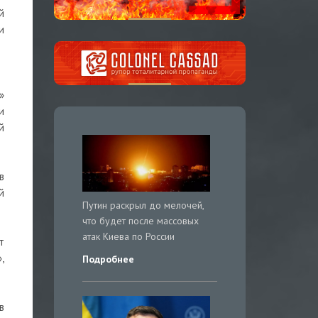
й
и
»
и
й
в
й
Путин раскрыл до мелочей,
что будет после массовых
атак Киева по России
т
,
Подробнее
в