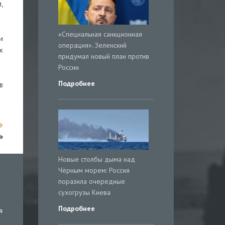
,
«Специальная санкционная
и
операция». Зеленский
х
придумал новый план против
России
Подробнее
в
ь
Новые столбы дыма над
Чёрным морем: Россия
поразила очередные
сухогрузы Киева
Подробнее
я