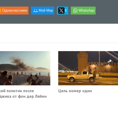
Одноклассники
Мой Мир
X
WhatsApp
ий политик после
Цель номер один
джика от фон дер Ляйен
ебовали немедленно
атить помощь Киеву