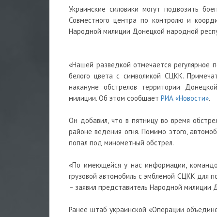
Украинские силовики могут подвозить бое
Совместного центра по контролю и коорди
Народной милиции Донецкой народной респу
«Нашей разведкой отмечается регулярное п
белого цвета с символикой СЦКК. Примеча
накануне обстрелов территории Донецкой
милиции. Об этом сообщает
РИА «Новости»
.
Он добавил, что в пятницу во время обстр
районе ведения огня. Помимо этого, автомо
попал под минометный обстрел.
«По имеющейся у нас информации, командо
грузовой автомобиль с эмблемой СЦКК для п
– заявил представитель Народной милиции 
Ранее штаб украинской «Операции объединен