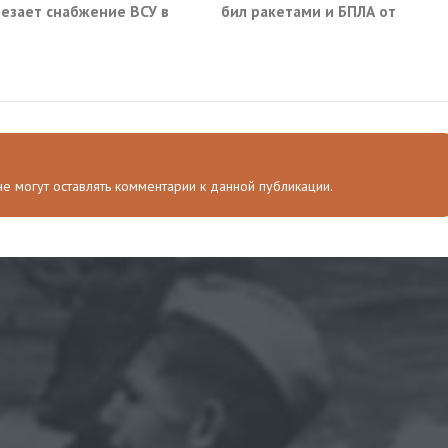
езает снабжение ВСУ в
бил ракетами и БПЛА от
нске и Краматорске
Ростова до Саратова
 не могут оставлять комментарии к данной публикации.