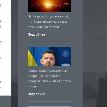
т
Путин раскрыл до мелочей,
х
что будет после массовых
т
атак Киева по России
Подробнее
о
.
«Специальная санкционная
операция». Зеленский
придумал новый план против
России
ь
Подробнее