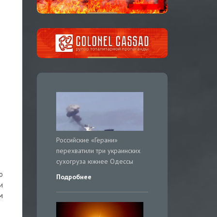
Российские «Герани»
перехватили три украинских
сухогруза южнее Одессы
о
Подробнее
и
м