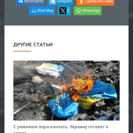
ВКонтакте
Telegram
Одноклассники
Мой Мир
X
WhatsApp
ДРУГИЕ СТАТЬИ
С режимом пора кончать: Украину готовят к
земле