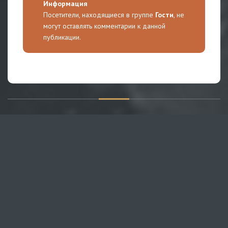
Информация
Посетители, находящиеся в группе
Гости
, не
могут оставлять комментарии к данной
публикации.
О САЙТЕ
Публикуем различные мнения, статьи и видеоматериалы.
Посетителям нашего сайта предоставляем возможность
общения на портале – вы можете комментировать
публикации и добавлять свои.