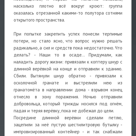
насколько плотно всё вокруг кроют: группа
оказалась отрезанной какими-то полутора сотнями
открытого пространства.
При попытке закрепить успех понесли терпимые
потери, но стало ясно, что вопрос нужно решать
радикально, а сил и средств пока недостаточно. Что
делать? - Наши то в осаде... Придумали, как
наладить дорогу жизни: привязали к коптеру шнур с
длинной верёвкой на конце и отправили к зданию.
Сбили. Вытянули шнур обратно - привязали к
осколочной гранате и выстрелили нею из
гранатомёта в направлении дома - взрывом конец
отнесло в зону поражения. Ночью отправили
добровольца, который трижды носился под огнём,
падая и теряя верёвку, пока не добежал до цели.
Посредине длинной верёвки сделали петлю,
зацепили за неё пустую шестилитровую бутылку -
импровизированный контейнер - и так снабжали