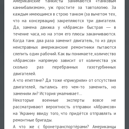
Американские танкисты занимаются «танковым
каннибализмом», уж простите за тавтологию. За
каждым имеющимся в строю танком (за вычетом тех,
что на консервации) закрепляются три двигателя.
Да, замена движка у «Абрамса» быстрая ― в
течение часа, но на этом его плюсы заканчиваются.
Когда танк два раза заменит двигатель, то из двух
неисправных американские ремонтники пытаются
слепить один рабочий. Как вы понимаете, количество
«Абрамсов» напрямую зависит от количества уж
сколько раз перебранных газотурбинных
двигателей.
А что египтяне? Да тоже «прикурили» от отсутствия
двигателей, пытались его чем-то заменить, но
заменили ли? История умалчивает…
Некоторые военные эксперты вовсе не
рассматривают вероятность отправки «Абрамсов»
на Украину ввиду того, что придётся отправлять и
ремонтные бригады.
А что же с бронетранспортёрами? Американцы