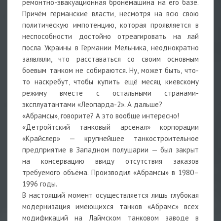
ремонтно-эвакуационная бронемашина на его базе.
Причём германские власти, несмотря на всю свою
политическую импотенцию, которая проявляется в
неспособности достойно отреагировать на лай
посла Украины в Германии Мельника, неоднократно
заявляли, что расставаться со своим основным
боевым танком не собираются. Ну, может быть, что-
то наскребут, чтобы купить ещё месяц киевскому
режиму вместе с остальными странами-
эксплуатантами «Леопарда-2». А дальше?
«Абрамсы», говорите? А это вообще интересно!
«Детройтский танковый арсенал» корпорации
«Крайслер» — крупнейшее танкостроительное
предприятие в Западном полушарии — был закрыт
на консервацию ввиду отсутствия заказов
требуемого объёма. Производил «Абрамсы» в 1980–
1996 годы.
В настоящий момент осуществляется лишь глубокая
модернизация имеющихся танков «Абрамс» всех
модификаций на Лаймском танковом заводе в