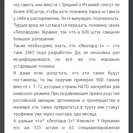
поставить они вместе с Грецией и Италией смогут не
более 600 штук, чтобы хоть половину парка оставить
у себя в распоряжении. Хотя вынужден подчеркнуть:
Турция вряд ли согласится передать половину своих
«Леопардов» Украине, так что и 600 штук слишком
большое допущение.
Также необходимо знать, что «Леопард-1» ― это
танк 1965 года разработки. Да, он несколько раз
модифицировался, но всё же это морально
устаревшая техника.
И даже если допустить, что эти танки будут
поставлены, то мы получим примерно 900 танков
вместе с Т-72, которые страны НАТО наскребли для
киевского режима. При подавляющем превосходстве
российской авиации, артиллерии и преимуществе в
манёвре эти танки превратятся в труху или станут
трофеями уже через полтора-два месяца.
А дальше что? «Леопард-2»? Извольте. У Германии
его аж 323 штуки и 61 специализированная