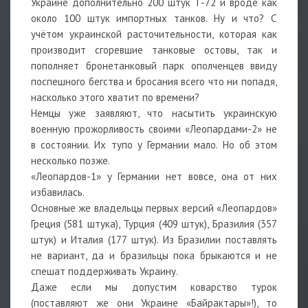
Украине дополнительно 200 штук Т-72 и вроде как
около 100 штук импортных танков. Ну и что? С
учётом украинской расточительности, которая как
производит сгоревшие танковые остовы, так и
пополняет бронетанковый парк ополченцев ввиду
поспешного бегства и бросания всего что ни попадя,
насколько этого хватит по времени?
Немцы уже заявляют, что насытить украинскую
военную прожорливость своими «Леопардами-2» не
в состоянии. Их тупо у Германии мало. Но об этом
несколько позже.
«Леопардов-1» у Германии нет вовсе, она от них
избавилась.
Основные же владельцы первых версий «Леопардов»
Греция (581 штука), Турция (409 штук), Бразилия (357
штук) и Италия (177 штук). Из Бразилии поставлять
не вариант, да и бразильцы пока брыкаются и не
спешат поддерживать Украину.
Даже если мы допустим коварство турок
(поставляют же они Украине «Байрактары»!), то