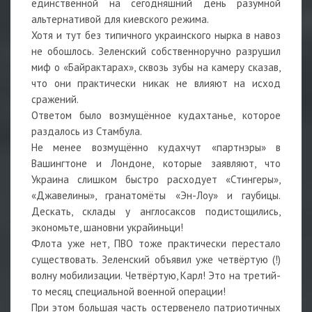
единственной на сегодняшний день разумной
альтернативой для киевского режима.
Хотя и тут без типичного украинского нырка в навоз
не обошлось. Зеленский собственноручно разрушил
миф о «Байрактарах», сквозь зубы на камеру сказав,
что они практически никак не влияют на исход
сражений.
Ответом было возмущённое кудахтанье, которое
раздалось из Стамбула.
Не менее возмущённо кудахчут «партнэры» в
Вашингтоне и Лондоне, которые заявляют, что
Украина слишком быстро расходует «Стингеры»,
«Джавелины», гранатомёты «Эн-Лоу» и гаубицы.
Дескать, склады у англосаксов подистощились,
экономьте, шановни украйиньци!
Флота уже нет, ПВО тоже практически перестало
существовать. Зеленский объявил уже четвёртую (!)
волну мобилизации. Четвёртую, Карл! Это на третий-
то месяц специальной военной операции!
При этом большая часть остервенело патриотичных