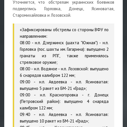
Уточняется, что обстрелам украинских боевиков
подверглись Горловка, Донецк, Ясиноватая,
Старомихайловка и Лозовской.
«Зафиксированы обстрелы со стороны ВФУ по
направлениям:
08:00 - н.п. Дзержинск (шахта "Южная") - н.п.
Горловка (пос. шахты им. Гагарина): выпущено 2
гранаты из РПГ, также применялось
стрелковое оружие;
08:00 - н.п. Водяное - н.п. Лозовской: выпущено
6 снарядов калибром 122 мм;
09:00 - н.п. Авдеевка - н.п. Ясиноватая:
выпущено 5 ракет из БМ-21 «Град»;
09:00 - н.п. Красногоровка - г. Донецк
(Петровский район): выпущено 4 снаряда
калибром 122 мм;
09:40 - н.п. Авдеевка - н.п. Ясиноватая:
выпущено 10 ракет из БМ-21 «Град»;