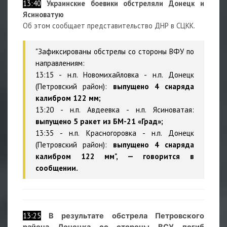
13:40
Украинские боевики обстреляли Донецк и
Ясиноватую
Об этом сообщает представительство ДНР в СЦКК.
"Зафиксированы обстрелы со стороны ВФУ по
направлениям:
13:15 - н.п. Новомихайловка - н.п. Донецк
(Петровский район):
выпущено 4 снаряда
калибром 122 мм;
13:20 - н.п. Авдеевка - н.п. Ясиноватая:
выпущено 5 ракет из БМ-21 «Град»;
13:35 - н.п. Красногоровка - н.п. Донецк
(Петровский район):
выпущено 4 снаряда
калибром 122 мм", — говорится в
сообщении.
13:25
В результате обстрела Петровского
района Донецка со стороны ВСУ погиб