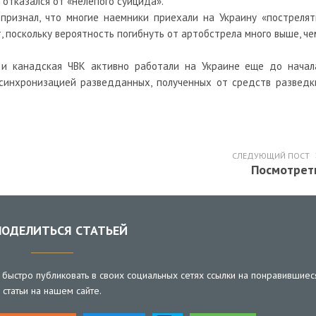
 отказался от «нелепого суицида».
признал, что многие наемники приехали на Украину «пострелят
, поскольку вероятность погибнуть от артобстрела много выше, че
 и канадская ЧВК
активно работали
на Украине еще до начал
 синхронизацией разведданных, полученных от средств разведк
СЛЕДУЮЩИЙ ПОСТ
Посмотрет
ОДЕЛИТЬСЯ СТАТЬЕЙ
быстро публиковать в своих социальных сетях ссылки на понравившиес
статьи на нашем сайте.