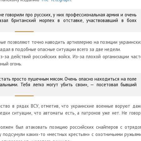
не говорили про русских, у них профессиональная армия и очень
азал британский морпех в отставке, участвовавший в боях
орые позволяют точно наводить артиллерию на позиции украински
падал в подобные опасные ситуации всего за две недели.
з-за действий российских войск. Из-за плохой организации част
ный огонь.
стать просто пушечным мясом. Очень опасно находиться на поле
альными. Тебя легко могут убить свои», — посетовал бывший
ство в рядах ВСУ, отметив, что украинские военные воруют даж
едки ситуации, что автоматы есть, а патронов уже нет. Не говор
должен был атаковать позицию российских снайперов с отрядо
у подсунули каких-то «местных крестьян» с охотничьими ружьями