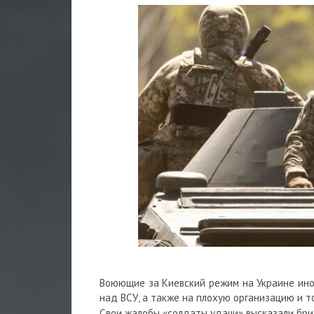
Воюющие за Киевский режим на Украине ино
над ВСУ, а также на плохую организацию и 
Свои жалобы «солдаты удачи» высказали бр