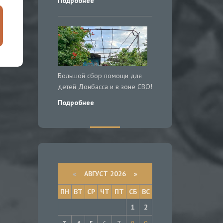
Подробнее
Большой сбор помощи для
детей Донбасса и в зоне СВО!
Подробнее
«
АВГУСТ 2026 »
ПН
ВТ
СР
ЧТ
ПТ
СБ
ВС
1
2