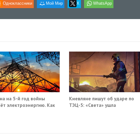
Одноклассники
Мой Мир
X
WhatsApp
на на 5-й год войны
Киевляне пишут об ударе по
ёт электроэнергию. Как
ТЭЦ-5: «Света» ушла