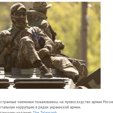
странные наемники пожаловались на превосходство армии Росси
тотальную коррупцию в рядах украинской армии.
итанскому изданию
The Telegraph
.