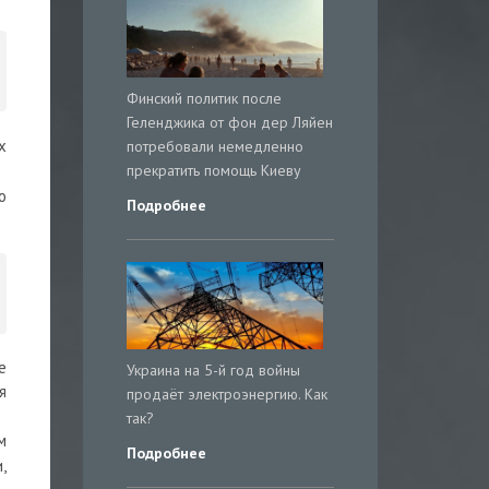
Финский политик после
Геленджика от фон дер Ляйен
х
потребовали немедленно
прекратить помощь Киеву
о
Подробнее
е
Украина на 5-й год войны
я
продаёт электроэнергию. Как
так?
м
Подробнее
,