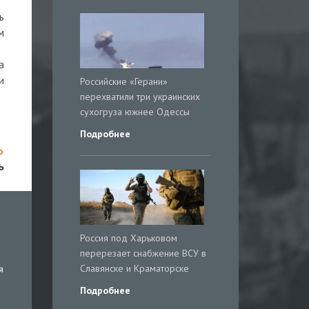
ь
м
а
и
Российские «Герани»
перехватили три украинских
сухогруза южнее Одессы
Подробнее
ь
Россия под Харьковом
перерезает снабжение ВСУ в
Славянске и Краматорске
я
Подробнее