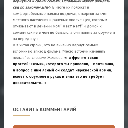
вернуться к своим семьям. Остальных может ожидать
суд по законам ДНР
» В итоге их положат в
комфортабельные палаты подлечат, откормят за счёт
местного населения и раненых ополченцев, которым
отказывают в лечении мол:"
мест нет!"
и домой к
семьям как не в чем не бывало, а они попять за оружие и
на передовую
А я читая строки , что не винвных вернут семьям
вспоминаю эпизод фильма "Место встречи изменить
нельзя" со словами Жеглова:
«на фронте закон
простой: «язык», которого ты приволок, – противник,
и вопрос с ним ясный он солдат ивражеской армии,
воюет с оружием в руках и вина его не требует
доказательств…»
ОСТАВИТЬ КОММЕНТАРИЙ