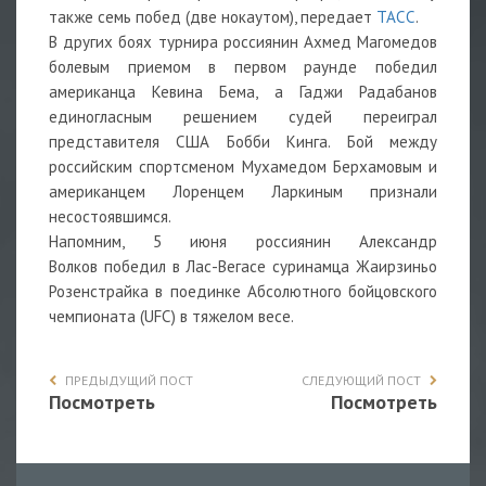
также семь побед (две нокаутом), передает
ТАСС
.
В других боях турнира россиянин Ахмед Магомедов
болевым приемом в первом раунде победил
американца Кевина Бема, а Гаджи Радабанов
единогласным решением судей переиграл
представителя США Бобби Кинга. Бой между
российским спортсменом Мухамедом Берхамовым и
американцем Лоренцем Ларкиным признали
несостоявшимся.
Напомним, 5 июня россиянин Александр
Волков
победил
в Лас-Вегасе суринамца Жаирзиньо
Розенстрайка в поединке Абсолютного бойцовского
чемпионата (UFC) в тяжелом весе.
ПРЕДЫДУЩИЙ ПОСТ
СЛЕДУЮЩИЙ ПОСТ
Посмотреть
Посмотреть