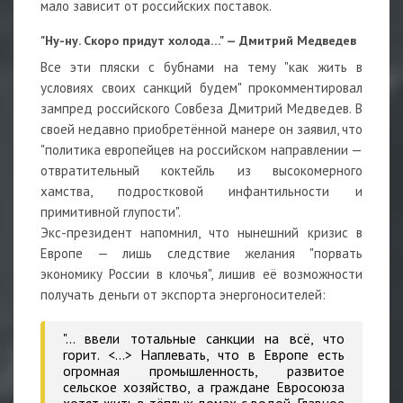
мало зависит от российских поставок.
"Ну-ну. Скоро придут холода…" — Дмитрий Медведев
Все эти пляски с бубнами на тему "как жить в
условиях своих санкций будем" прокомментировал
зампред российского Совбеза Дмитрий Медведев. В
своей недавно приобретённой манере он заявил, что
"политика европейцев на российском направлении —
отвратительный коктейль из высокомерного
хамства, подростковой инфантильности и
примитивной глупости".
Экс-президент напомнил, что нынешний кризис в
Европе — лишь следствие желания "порвать
экономику России в клочья", лишив её возможности
получать деньги от экспорта энергоносителей:
"… ввели
тотальные санкции
на всё, что
горит. <…> Наплевать, что в Европе есть
огромная промышленность, развитое
сельское хозяйство, а граждане Евросоюза
хотят жить в тёплых домах с водой. Главное