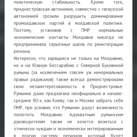
политическую стабильность. Кроме того,
приднестровская автономия, совместно с гагаузской
автономией грозили разрушить доминирование
промолдавских партий в молдавской политике.
Поэтому, установив с ПМР нормальные
экономические контакты Молдавия никогда не
предпринимала серьёзных шагов по реинтеграции
региона.
Интересно, что зарящиеся не только на Молдавию,
но и на Южную Бессарабию с Северной Буковиной
румыны (за исключением совсем уж ненормальных
правых радикалов) также всегда демонстрировали
свою незаинтересованность в Приднестровье.
Румыния даже предлагала неофициально в начале-
средине 90-х, как Киеву, так и Москве забрать себе
ПМР, при условии, что Румынии дадут возможность
поглотить Молдавию. Адекватным румынским
руководителям также не хочется возиться с
этнически чуждым и экономически интегрированным
в другую систему регионом, который будет