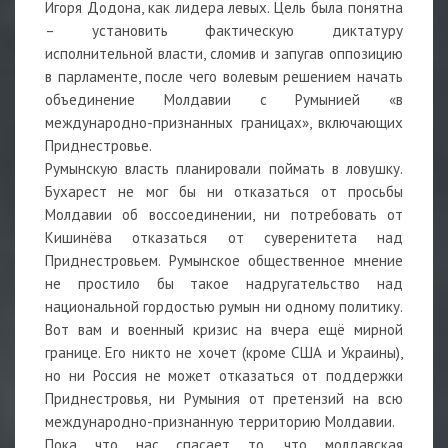
Игоря Додона, как лидера левых. Цель была понятна
– установить фактическую диктатуру
исполнительной власти, сломив и запугав оппозицию
в парламенте, после чего волевым решением начать
объединение Молдавии с Румынией «в
международно-признанных границах», включающих
Приднестровье.
Румынскую власть планировали поймать в ловушку.
Бухарест не мог бы ни отказаться от просьбы
Молдавии об воссоединении, ни потребовать от
Кишинёва отказаться от суверенитета над
Приднестровьем. Румынское общественное мнение
не простило бы такое надругательство над
национальной гордостью румын ни одному политику.
Вот вам и военный кризис на вчера ещё мирной
границе. Его никто не хочет (кроме США и Украины),
но ни Россия не может отказаться от поддержки
Приднестровья, ни Румыния от претензий на всю
международно-признанную территорию Молдавии.
Пока что нас спасает то, что молдавская