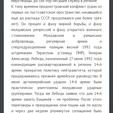
миротворцы, до сих пор несущие службу в регионе.
К тому времени приднестровский конфликт (один из
первых на постсоветском пространстве, начавшийся
ещё до распада СССР, продолжался уже более трёх
лет). Он прошёл и фазу мирной борьбы, и фазу
молдавских репрессий и фазу открытого военного
столкновения. Молдавские и румынские
добровольцы, регулярная армия и
спецподразделения полиции весной 1992 года
штурмовали Тирасполь (столицу ПМР). Генерал
Александр Лебедь, назначенный 27 июня 1992 года
командующим расквартированной в регионе 14-й
армии прекратил политику нейтралитета, которой
придерживалось прежнее армейское руководство. 8
июля артиллерийским ударом 14-й армии были
практически уничтожены молдавские ударные
группировки. Тогда же Лебедь заявил, что для 14-й
армии занять Кишинёв – не проблема. После этого
переговоры о прекращении огня пошли как по маслу
и через две недели упомянутое соглашение было