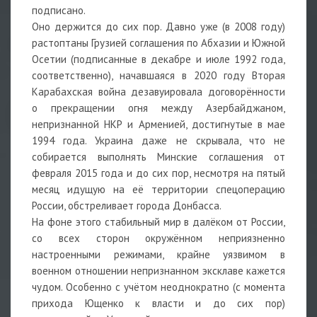
подписано.
Оно держится до сих пор. Давно уже (в 2008 году)
растоптаны Грузией соглашения по Абхазии и Южной
Осетии (подписанные в декабре и июле 1992 года,
соответственно), начавшаяся в 2020 году Вторая
Карабахская война дезавуировала договорённости
о прекращении огня между Азербайджаном,
непризнанной НКР и Арменией, достигнутые в мае
1994 года. Украина даже не скрывала, что не
собирается выполнять Минские соглашения от
февраля 2015 года и до сих пор, несмотря на пятый
месяц идущую на её территории спецоперацию
России, обстреливает города Донбасса.
На фоне этого стабильный мир в далёком от России,
со всех сторон окружённом неприязненно
настроенными режимами, крайне уязвимом в
военном отношении непризнанном эксклаве кажется
чудом. Особенно с учётом неоднократно (с момента
прихода Ющенко к власти и до сих пор)