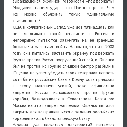
выражавшейся Украиной готовности «поддержать»
Молдавию, нанеся удар в тыл Приднестровью. Чем
же можно объяснить такую удивительную
стабильность?
США и коллективный Запад уже лет пятнадцать как
не сдерживают своей ненависти к России и
непрерывно пытаются разжигать на её границах
большие и маленькие войны. Напомню, что и в 2008
году они пытались заставить Украину поддержать
Грузию против России вооружённой силой, и Ющенко
был не против, но Грузию слишком быстро разбили и
Ющенко не успел убедить своих генералов напасть
хотя бы на российские базы в Крыму, хоть приложил
к этому максимум усилий, даже официально
запретив России использовать против Грузии
корабли, базирующиеся в Севастополе. Когда же
Москва на этот запрет наплевала, Ющенко пытался
закрыть для возвращавшихся с задания российских
кораблей вход в Севастопольскую бухту.
Украина уже несколько десятилетий пытается