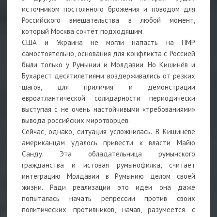
источником постоянного брожения и поводом для
Российского вмешательства в любой момент,
который Москва сочтёт подходящим.
США и Украина не могли напасть на ПМР
самостоятельно, основания для конфликта с Россией
были только у Румынии и Молдавии. Но Кишинёв и
Бухарест десятилетиями воздерживались от резких
шагов, для приличия и демонстрации
евроатлантической солидарности периодически
выступая с не очень настойчивыми «требованиями»
вывода российских миротворцев.
Сейчас, однако, ситуация усложнилась. В Кишинёве
американцам удалось привести к власти Майю
Санду. Эта обладательница румынского
гражданства и истовая румынофилка, считает
интеграцию Молдавии в Румынию делом своей
жизни. Ради реализации это идеи она даже
попыталась начать репрессии против своих
политических противников, начав, разумеется с