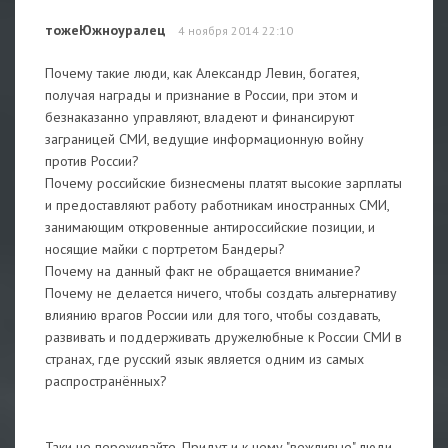
тожеЮжноуралец
4 ноября 2014 22:10
Почему такие люди, как Александр Левин, богатея,
получая награды и признание в России, при этом и
безнаказанно управляют, владеют и финансируют
заграницей СМИ, ведущие информационную войну
против России?
Почему российские бизнесмены платят высокие зарплаты
и предоставляют работу работникам иностранных СМИ,
занимающим откровенные антироссийские позиции, и
носящие майки с портретом Бандеры?
Почему на данный факт не обращается внимание?
Почему не делается ничего, чтобы создать альтернативу
влиянию врагов России или для того, чтобы создавать,
развивать и поддерживать дружелюбные к России СМИ в
странах, где русский язык является одним из самых
распространённых?
Таки не переживайте. Придут и к нему "вежливые" люди.