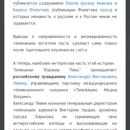
публикуется содержимое
блогов Арсена Авакова
и
Бориса Филатова
, (публикации Филатова
здесь
) в
которых ненависть к русским и к России никак не
скрывается.
Выводы о направленности и ангажированности
телеканала читатели пусть сделают сами только
после тщательного изучения их
сайта
.
А теперь, наиболее интересная часть этой истории:
Телеканал "Израиль Плюс" принадлежит
российскому гражданину
Александру Викторовичу
Левину
, управляющему партнеру международного
телевизионного холдинга «ТелеАльянс Медиа
Холдинг».
Александр Левин назначил генеральным директором
телеканала адвоката Викторию Гордин, уроженку
города Харькова, не скрывающую свои
антироссийские взгляды и высказывающая их
открыто на страницах своего профиля в социальной