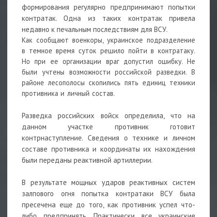
формирования регулярно предпринимают попытки
контратак. Одна из таких контратак привела
недавно к печальным последствиям для ВСУ.
Как сообщают военкоры, украинское подразделение
в темное время суток решило пойти в контратаку.
Но при ее организации враг допустил ошибку. Не
были учтены возможности российской разведки. В
районе лесополосы скопились пять единиц техники
противника и личный состав.
Разведка российских войск определила, что на
данном участке противник готовит
контрнаступление. Сведения о технике и личном
составе противника и координаты их нахождения
были переданы реактивной артиллерии.
В результате мощных ударов реактивных систем
залпового огня попытка контратаки ВСУ была
пресечена еще до того, как противник успел что-
либо предпринять. Практически все украинские