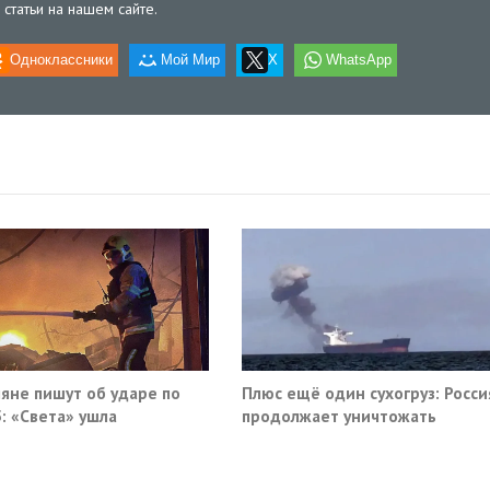
статьи на нашем сайте.
Одноклассники
Мой Мир
X
WhatsApp
яне пишут об ударе по
Плюс ещё один сухогруз: Росси
: «Света» ушла
продолжает уничтожать
морскую логистику Украины