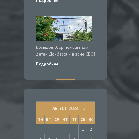
Подробнее
Большой сбор помощи для
детей Донбасса и в зоне СВО!
Подробнее
«
АВГУСТ 2026 »
ПН
ВТ
СР
ЧТ
ПТ
СБ
ВС
1
2