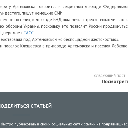
тери у Артемовска, говорится в секретном докладе Федерально
Бундестаге, пишут немецкие СМИ.
ромные потери», в докладе БНД шла речь о трехзначных числах з
ию обороны Украины, поскольку это позволит России продвинутьс
l
, передает
ТАСС
.
действовала под Артемовском «с беспощадной жестокостью».
н поселок Клещеевка в пригороде Артемовска и поселок Лобково
СЛЕДУЮЩИЙ ПОСТ
Посмотрет
ОДЕЛИТЬСЯ СТАТЬЕЙ
быстро публиковать в своих социальных сетях ссылки на понравившиес