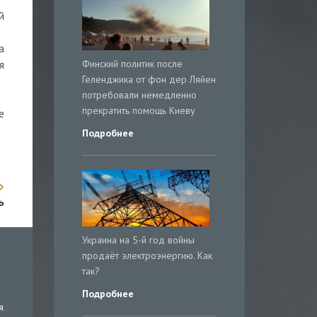
й
а
Финский политик после
я
Геленджика от фон дер Ляйен
потребовали немедленно
прекратить помощь Киеву
е
Подробнее
ь
Украина на 5-й год войны
продаёт электроэнергию. Как
так?
Подробнее
я