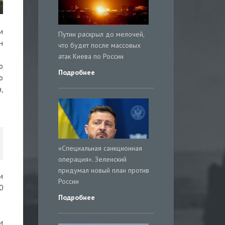
и
Путин раскрыл до мелочей,
н
что будет после массовых
атак Киева по России
о
Подробнее
о
,
«Специальная санкционная
операция». Зеленский
придумал новый план против
и
России
0
Подробнее
и