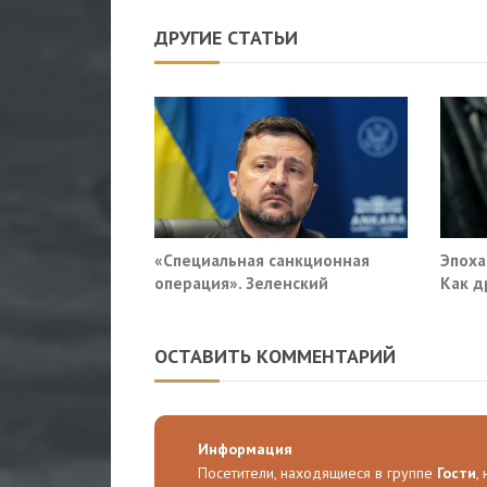
ДРУГИЕ СТАТЬИ
«Специальная санкционная
Эпоха
операция». Зеленский
Как д
придумал новый план против
военн
России
ОСТАВИТЬ КОММЕНТАРИЙ
Информация
Посетители, находящиеся в группе
Гости
,