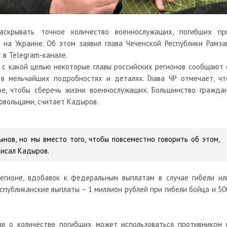
аскрывать точное количество военнослужащих, погибших пр
на Украине. Об этом заявил глава Чеченской Республики Рамза
 в Telegram-канале.
 с какой целью некоторые главы российских регионов сообщают 
в мельчайших подробностях и деталях. Глава ЧР отмечает, чт
, чтобы сберечь жизни военнослужащих. Большинство граждан
овольцами, считает Кадыров.
нов, но мы вместо того, чтобы повсеместно говорить об этом,
писал Кадыров.
регионе, вдобавок к федеральным выплатам в случае гибели ил
спубликанские выплаты – 1 миллион рублей при гибели бойца и 50
я о количестве погибших может использоваться противником 