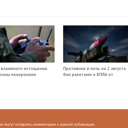
 взаимного истощения.
Противник в ночь на 2 августа
роны похоронили
бил ракетами и БПЛА от
ое превосходство
Ростова до Саратова
 не могут оставлять комментарии к данной публикации.