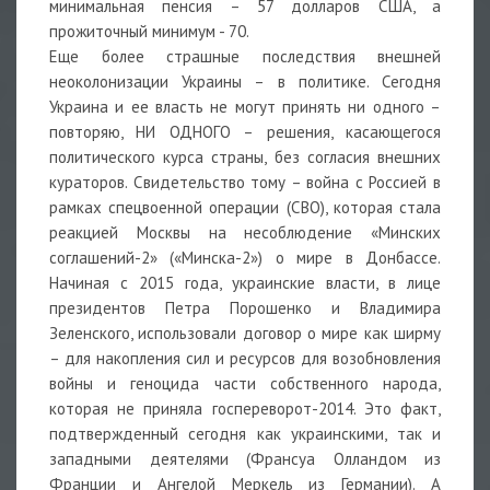
минимальная пенсия – 57 долларов США, а
прожиточный минимум - 70.
Еще более страшные последствия внешней
неоколонизации Украины – в политике. Сегодня
Украина и ее власть не могут принять ни одного –
повторяю, НИ ОДНОГО – решения, касающегося
политического курса страны, без согласия внешних
кураторов. Свидетельство тому – война с Россией в
рамках спецвоенной операции (СВО), которая стала
реакцией Москвы на несоблюдение «Минских
соглашений-2» («Минска-2») о мире в Донбассе.
Начиная с 2015 года, украинские власти, в лице
президентов Петра Порошенко и Владимира
Зеленского, использовали договор о мире как ширму
– для накопления сил и ресурсов для возобновления
войны и геноцида части собственного народа,
которая не приняла госпереворот-2014. Это факт,
подтвержденный сегодня как украинскими, так и
западными деятелями (Франсуа Олландом из
Франции и Ангелой Меркель из Германии). А