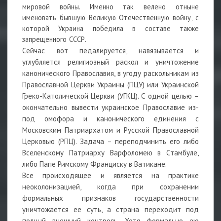
мировой войны. Именно так велено отныне
именовать бывшую Великую Отечественную войну, с
которой Украина победила в составе также
запрещенного СССР.
Сейчас вот педалируется, навязывается и
углубляется религиозный раскол и уничтожение
канонического Православия, в угоду раскольникам из
Православной Церкви Украины (ПЦУ) или Украинской
Греко-Католической Церкви (УГКЦ). С одной целью –
окончательно вывести украинское Православие из-
под омофора и канонического единения с
Московским Патриархатом и Русской Православной
Церковью (РПЦ). Задача – переподчинить его либо
Вселенскому Патриарху Варфоломею в Стамбуле,
либо Папе Римскому Франциску в Ватикане.
Все происходящее и является на практике
неоколонизацией, когда при сохранении
формальных признаков государственности
уничтожается ее суть, а страна переходит под
полный внешний контроль. Хотя формально ею