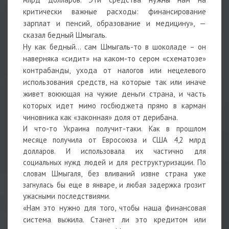
критически важные расходы: финансирование
зарплат и пенсий, образование и медицину», —
сказал бедный Шмыгаль.
Ну как бедный… сам Шмыгаль-то в шоколаде – он
наверняка «сидит» на каком-то сером «схематозе»
контрабанды, ухода от налогов или нецелевого
использования средств, на которые так или иначе
живет воюющая на чужие деньги страна, и часть
которых идет мимо госбюджета прямо в карман
чиновника как «законная» доля от дерибана.
И что-то Украина получит-таки. Как в прошлом
месяце получила от Евросоюза и США 4,2 млрд
долларов. И использовала их частично для
социальных нужд людей и для реструктуризации. По
словам Шмыгаля, без вливаний извне страна уже
загнулась бы еще в январе, и любая задержка грозит
ужасными последствиями.
«Нам это нужно для того, чтобы наша финансовая
система выжила. Станет ли это кредитом или