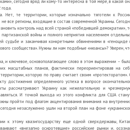
ками», сегодня вряд ли кому-то интересна в той мере, в какой он
 года.
. Нет, те территории, которые изначально тяготели к России
 не все регионы, входящие в состав современной Украины. Сегодн
тановить контроль над всей страной «победившей демократии», т
т партизанской войны и полного неприятия населением отдельны
ей судьбе и заканчивая конкретными обвинениями в «геноциде 
ового сообщества». Нужны ли нам подобные «нюансы»? Уверен, чт
, и ключевое, основополагающее слово в этом выражении – была
оих масштабных планов, фактически переориентировав на себ
территории, которую по праву считает своим «протекторатом». 
акту достижения определенного успеха в вопросе окончательно
аты рассматривают Украину как нежелательную и чрезмерну
бавляться. И точкой выхода из этого конфликта для США стану
лжны пройти под флагом акцентирования внимания на внутренни
 сегодня незаслуженно ушли на второй план на фоне «украинско
ии к этому квазигосударству еще одной сверхдержавы, Китая
ваивают «внезапно осиротевшие» российские рынки и, осозна