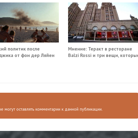
ий политик после
Мнение: Теракт в ресторане
джика от фон дер Ляйен
Balzi Rossi и три вещи, которы
ебовали немедленно
система не умеет видеть в
атить помощь Киеву
себе
 не могут оставлять комментарии к данной публикации.