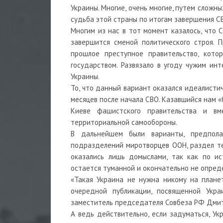
Украины. Многие, очень многие, путем сложн
судьба этой страны по итогам завершения С
Многим из нас в тот момент казалось, что 
завершится сменой политического строя. 
прошлое преступное правительство, кото
государством. Развязало в угоду чужим ин
Украины.
То, что данный вариант оказался идеалистич
месяцев после начала СВО. Казавшийся нам 
Киеве фашистского правительства и в
территориальной самообороны.
В дальнейшем были варианты, предпола
подразделений миротворцев ООН, раздел те
оказались лишь домыслами, так как по и
остается туманной и окончательно не опред
«Такая Украина не нужна никому на плане
очередной публикации, посвященной Укра
заместитель председателя Совбеза РФ Дми
А ведь действительно, если задуматься, Ук