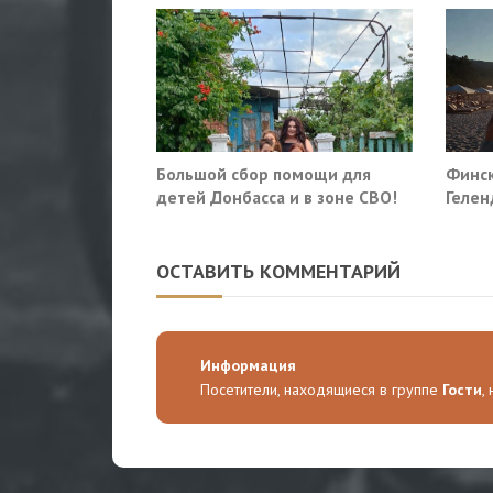
Большой сбор помощи для
Финск
детей Донбасса и в зоне СВО!
Гелен
потр
прекр
ОСТАВИТЬ КОММЕНТАРИЙ
Информация
Посетители, находящиеся в группе
Гости
,