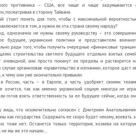
еского противника – США, все чаще и чаще задумываются 
и, посматривая в сторону Тайваня.
ый стоит понять для того, чтобы с максимальной вероятность
аключается в том, а нужна ли эта страна своему народу?
род, однозначно не нужны своему руководству – это совершенн
ое будущее, украинские политики и представители военног
льно ради того, чтобы получить очередные «финансовые транши»
целях строительства светлого будущего отдельно взятых семей
ет очевидной, они просто покинут ее пределы и растворятся н
 случае организовав «правительство в изгнании», которое даст и
 к чему они уже окончательно привыкли.
 в России, часть – в Европе, а часть удобряет своими телам
е хочется, так как именно украинский социум никогда не игра
ли готов взять ответственность за ее будущее сейчас, когда он
у лишь, что исключительно согласен с Дмитрием Анатольевичем
ны как государства. Содержать ее скоро будет некому, воевать з
их тоже нет. Останется только территория, хозяева на котору
ь не мы же это начали…