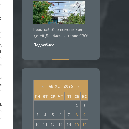
о
ю
Большой сбор помощи для
о
детей Донбасса и в зоне СВО!
о
,
Подробнее
.
а
м
и
л
«
АВГУСТ 2026 »
о
ПН
ВТ
СР
ЧТ
ПТ
СБ
ВС
,
1
2
а
3
4
5
6
7
8
9
ю
10
11
12
13
14
15
16