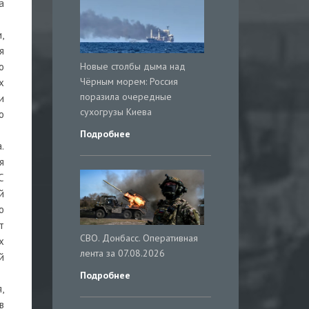
а
,
я
Новые столбы дыма над
о
Чёрным морем: Россия
х
поразила очередные
и
сухогрузы Киева
о
Подробнее
.
я
С
й
ю
т
СВО. Донбасс. Оперативная
х
лента за 07.08.2026
й
Подробнее
,
в