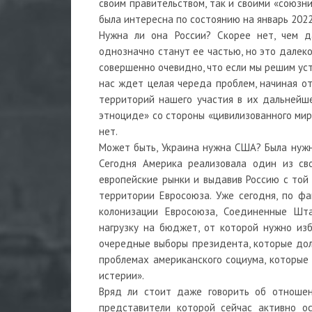
своим правительством, так и своими «союзни
была интересна по состоянию на январь 2022
Нужна ли она России? Скорее нет, чем да
однозначно станут ее частью, но это далеко
совершенно очевидно, что если мы решим ус
нас ждет целая череда проблем, начиная о
территорий нашего участия в их дальнейш
этноциде» со стороны «цивилизованного мир
нет.
Может быть, Украина нужна США? Была нужна
Сегодня Америка реализовала один из св
европейские рынки и выдавив Россию с той 
территории Евросоюза. Уже сегодня, по ф
колонизации Евросоюза, Соединенные Шт
нагрузку на бюджет, от которой нужно из
очередные выборы президента, которые до
проблемах американского социума, которые
истерии».
Вряд ли стоит даже говорить об отношен
представители которой сейчас активно ос