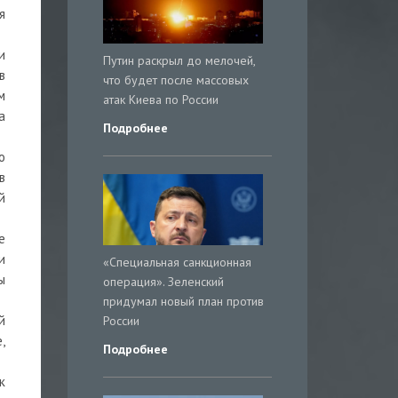
я
и
Путин раскрыл до мелочей,
в
что будет после массовых
м
атак Киева по России
а
Подробнее
о
в
й
е
и
«Специальная санкционная
ы
операция». Зеленский
придумал новый план против
й
России
,
Подробнее
к