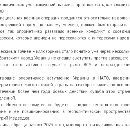
ых логических умозаключений пытались предположить, как сложитс
ВО.
Cпециальная военная операция продлится относительно недолго 
Прозревший народ, по нашему мнению, должен был отправить 
рое так опрометчиво развязало военный конфликт с соседни
тересам, которые априори не пересекаются с интересами народ
еским, а точнее – иллюзорным, стало понятно уже через нескольк
«братским» народ Украины не спешил выступить против засевшего 
место этого активно вступал в ряды ВСУ и подразделени
гающие оперативное вступление Украины в НАТО, введени
рритории некогда единой страны на сектора влияния, но все он
стечении более чем года боевых действий судьба этой стран
еленной.
те. Именно поэтому её не будет», — подвел сегодня итог свое
ине и ее позиционированию в геополитическом пространстве
трий Медведев.
раина образца начала 2023 года, многократно изнасилованная ка