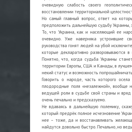
очевидную слабость своего геополитич
восстановлении территориальной целостност
Но самый главный вопрос, ответ на котор
предположить дальнейшую судьбу Украины, з
То, что Украина, как и населяющий ее на
очевидно. Уже наверняка устроившие св
руководства гонят людей на убой исключите
которые декларативно разворовываются в 
Понятно, что, когда судьба Украины стан
территории Европы, США и Канады, в лучшем
некий статус и возможность попрошайничать,
Говорить о народе, часть которого осела
плодородные поля «незалежной», вообще н
ведущей роли в судьбе свой страны и вряд 
очень печально и предсказуемо.
Не вдаваясь в дальнейшую полемику, скаж
который предрёк полное исчезновение Украи
нее – тоже, да и восстанавливать желающ
найдутся довольно быстро. Печально, но вед