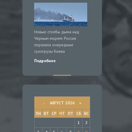
Новые столбы дыма над
Чёрным морем: Россия
поразила очередные
сухогрузы Киева
Подробнее
«
АВГУСТ 2026 »
ПН
ВТ
СР
ЧТ
ПТ
СБ
ВС
1
2