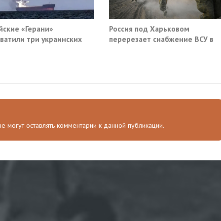
йские «Герани»
Россия под Харьковом
ватили три украинских
перерезает снабжение ВСУ в
руза южнее Одессы
Славянске и Краматорске
 не могут оставлять комментарии к данной публикации.