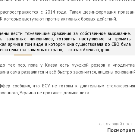
 распространяются с 2014 года. Такая дезинформация призван
РФ, которые выступают против активных боевых действий.
дены вести тяжелейшие сражения за собственное выживание.
 западных чиновников, готовить наступление и громить
кая армия в том виде, в котором она существовала до СВО, была
мешательства западных стран»,
— сказал Александров.
до тех пор, пока у Киева есть мужской резерв и «подпитка
раина сама развалится и всё быстро закончится, лишены оснований
фер сообщил, что ВСУ не готовы к длительным столкновения
военного, Украина не протянет дольше лета.
СЛЕДУЮЩИЙ ПОСТ
Посмотрет