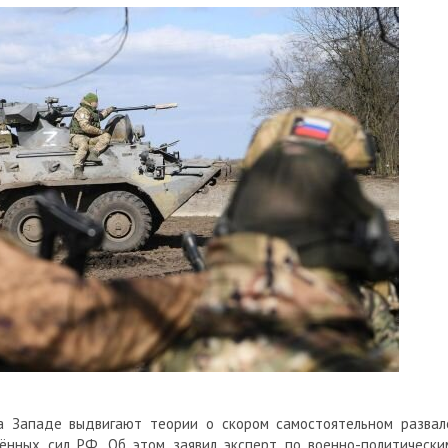
а Западе выдвигают теории о скором самостоятельном развал
жённых сил РФ. Об этом заявил
эксперт по военно-политически