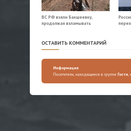
ВС РФ взяли Бакшеевку,
Росси
продолжая взламывать
перех
оборону ВСУ в Харьковской
сухог
области
ОСТАВИТЬ КОММЕНТАРИЙ
Информация
Посетители, находящиеся в группе
Гости
,