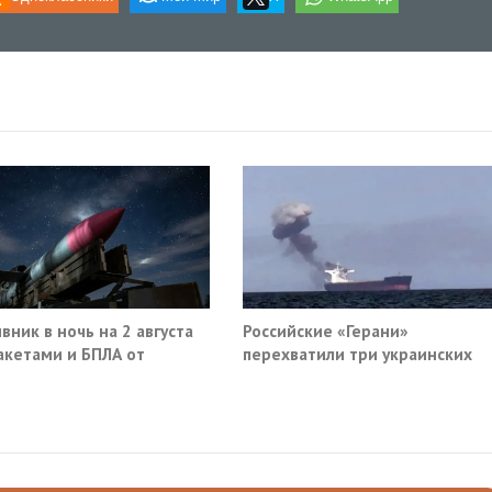
вник в ночь на 2 августа
Российские «Герани»
акетами и БПЛА от
перехватили три украинских
ва до Саратова
сухогруза южнее Одессы