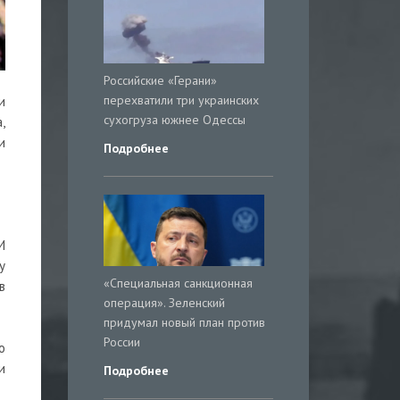
Российские «Герани»
перехватили три украинских
и
сухогруза южнее Одессы
,
и
Подробнее
И
у
«Специальная санкционная
в
операция». Зеленский
придумал новый план против
России
о
и
Подробнее