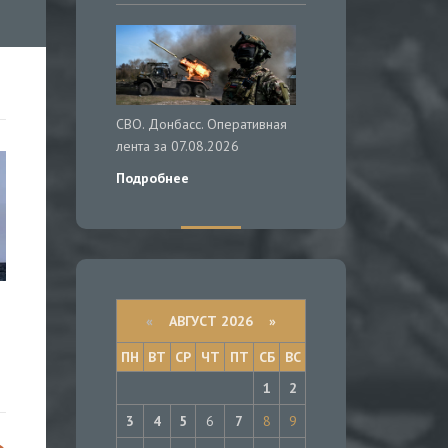
СВО. Донбасс. Оперативная
лента за 07.08.2026
Подробнее
«
АВГУСТ 2026 »
ПН
ВТ
СР
ЧТ
ПТ
СБ
ВС
1
2
3
4
5
6
7
8
9