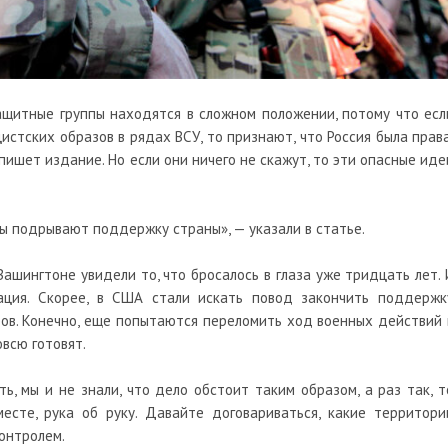
щитные группы находятся в сложном положении, потому что есл
истских образов в рядах ВСУ, то признают, что Россия была права
ишет издание. Но если они ничего не скажут, то эти опасные иде
зы подрывают поддержку страны», — указали в статье.
 Вашингтоне увидели то, что бросалось в глаза уже тридцать лет. 
ерация. Скорее, в США стали искать повод закончить поддержк
оров. Конечно, еще попытаются переломить ход военных действий 
овсю готовят.
ть, мы и не знали, что дело обстоит таким образом, а раз так, т
месте, рука об руку. Давайте договариваться, какие территори
онтролем.