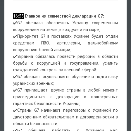
16:55
Главное из совместной декларации G7:
✔️G7 обещала обеспечить Украину современным
вооружением на земле, в воздухе и на море;
✔️Приоритет G7 в поставках Украине будет отдан
средствам ПВО, артиллерии, дальнобойному
вооружению, боевой авиации;
✔️Украина обязалась провести реформы в области
борьбы с коррупцией и госуправления, усилить
гражданский контроль за военной сферой;
✔️G7 обещает осуществлять обучение и подготовку
украинских военных;
✔️G7 приглашает другие страны в любой момент
присоединиться к декларации о долгосрочных
гарантиях безопасности Украины;
✔️Страны G7 начинают переговоры с Украиной по
двусторонним обязательствам и договоренностям в
области безопасности;
✔️G7 обещала работать с Украиной над