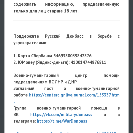
содержать информацию, предназначенную
только для лиц старше 18 лет.
Поддержите Русский Донбасс в борьбе с
укрокарателями:
1. Карта Сбербанка 5469380039842876
2. ЮMoney (Яндекс-деньги): 410014744876811
Военно-гуманитарный центр помощи
подразделениям ВС ЛНР и ДНР
Заглавный пост о военно-гуманитарной
работе
https://centercigr.livejournal.com/153337.htm
l
Группа военно-гуманитарной помощи в
ВК
https://vk.com/militarydonbass
и в
телеграме:
https://t.me/WarDonbass