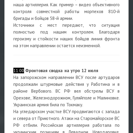
наша артиллерия. Как пример – видео объективного
контроля совместной работы морпехов 810-й
бригады и бойцов 58-й армии.
Источники с мест передают, что ситуация
полностью под нашим контролем. Благодаря
героизму и стойкости наших бойцов линия фронта
на этом направлении остается неизменной.
11:00
Фронтовая сводка на утро 12 июля
На запорожском направлении ВСУ после артударов
продолжали штурмовые действия у Работина и в
районе Вербового. ВС РФ вел обстрелы ВСУ в
Орехове, Железнодорожном, Гуляйполе и Малиновке.
Украинская армия била по Токмаку.
На угледарском участке ВСУ продвигаются с запада
и севера от Приютного. Атаки на Старомайорское ВС
РФ отбили. Российская артиллерия работала по
украинским позициям в Левадном, Новодаровке,