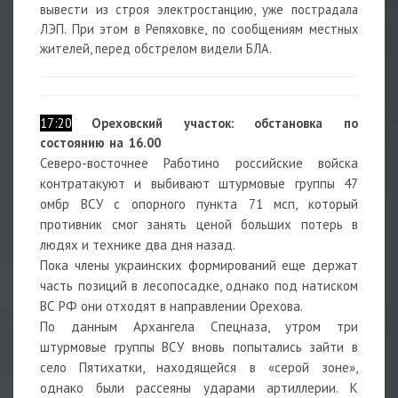
вывести из строя электростанцию, уже пострадала
ЛЭП. При этом в Репяховке, по сообщениям местных
жителей, перед обстрелом видели БЛА.
17:20
Ореховский участок:
обстановка по
состоянию на 16.00
Северо-восточнее Работино российские войска
контратакуют и выбивают штурмовые группы 47
омбр ВСУ с опорного пункта 71 мсп, который
противник смог занять ценой больших потерь в
людях и технике два дня назад.
Пока члены украинских формирований еще держат
часть позиций в лесопосадке, однако под натиском
ВС РФ они отходят в направлении Орехова.
По данным Архангела Спецназа, утром три
штурмовые группы ВСУ вновь попытались зайти в
село Пятихатки, находящейся в «серой зоне»,
однако были рассеяны ударами артиллерии. К