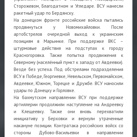
Сторожевом, Благодатном и Угледаре. ВСУ нанесли
ракетный удар по Бердянску.
На донецком фронте российские войска пытались
продвинуться у Новомихайловки. После
артобстрелов очередной выход к украинским
позициям в Марьинке. При поддержке ВКС –
штурмовые действия на подступах к городу
Красногоровка. Также попытка продвижения к
Северному (населённый пункт к западу от Авдеевки).
Везде без успеха. Под обстрелами подразделения
ВСУ в Победе, Георгиевке, Невельском, Первомайском,
Авдеевке, Южном, Торецке и Дружбе. ВСУ наносили
удары по Донецку и Горловке.
На бахмутском направлении ВСУ при поддержке
артиллерии продолжили наступление на Андреевку
и Клещеевку. Также они вновь перехватили
инициативу у Берховки и вернули утраченные
накануне позиции. Контратака российских войск со
стороны Дубово-Васильевки в направлении