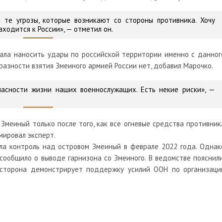
 те угрозы, которые возникают со стороны противника. Хочу
аходится к России»,
— отметил он.
вала наносить удары по российской территории именно с данног
разности взятия Змеиного армией России нет, добавил Марочко.
асности жизни наших военнослужащих. Есть некие риски»,
—
Змеиный только после того, как все огневые средства противник
мировал эксперт.
ила контроль над островом Змеиный в феврале 2022 года. Однак
ообщило о выводе гарнизона со Змеиного. В ведомстве пояснили
 сторона демонстрирует поддержку усилий ООН по организаци