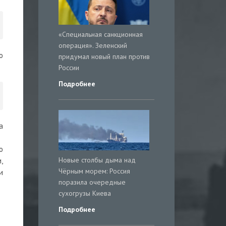
«Специальная санкционная
операция». Зеленский
о
придумал новый план против
России
Подробнее
а
о
Новые столбы дыма над
,
Чёрным морем: Россия
и
поразила очередные
сухогрузы Киева
Подробнее