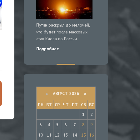
Путин раскрыл до мелочей,
что будет после массовых
атак Киева по России
Подробнее
«
АВГУСТ 2026 »
ПН
ВТ
СР
ЧТ
ПТ
СБ
ВС
1
2
3
4
5
6
7
8
9
10
11
12
13
14
15
16