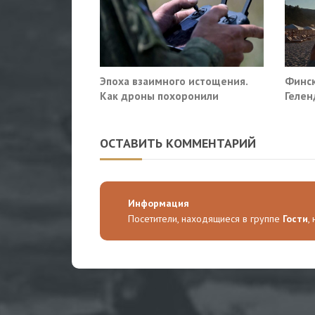
Эпоха взаимного истощения.
Финск
Как дроны похоронили
Гелен
военное превосходство
потр
прекр
ОСТАВИТЬ КОММЕНТАРИЙ
Информация
Посетители, находящиеся в группе
Гости
,