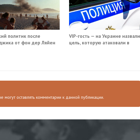
ий политик после
VIP-гость — на Украине назвали
джика от фон дер Ляйен
цель, которую атаковали в
ебовали немедленно
московском кафе
атить помощь Киеву
 не могут оставлять комментарии к данной публикации.