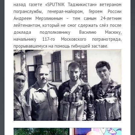
назад газете «SPUTNIK Таджикистан» ветераном
погранслужбы, генерал-майором, Героем России
Андреем Мерзликиным – тем самым 24-летним
лейтенантом, который не смог сдержать слёз после
доклада подполковнику Василию Масюку,
начальнику 117-го Московского погранотряда,
прорывавшемуся на помощь гибнущей заставе.