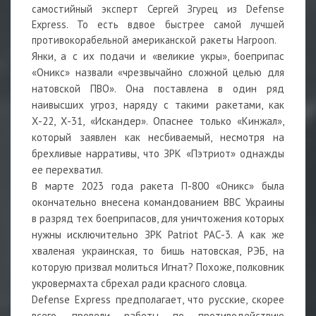
самостийный эксперт Сергей Згурец из Defense
Express. То есть вдвое быстрее самой лучшей
противокорабельной американской ракеты Harpoon.
Янки, а с их подачи и «великие укры», боеприпас
«Оникс» назвали «чрезвычайно сложной целью для
натовской ПВО». Она поставлена в один ряд
наивысших угроз, наряду с такими ракетами, как
Х-22, Х-31, «Искандер». Опаснее только «Кинжал»,
который заявлен как несбиваемый, несмотря на
брехливые нарративы, что ЗРК «Пэтриот» однажды
ее перехватил.
В марте 2023 года ракета П-800 «Оникс» была
окончательно внесена командованием ВВС Украины
в разряд тех боеприпасов, для уничтожения которых
нужны исключительно ЗРК Patriot PAC-3. А как же
хваленая украинская, то бишь натовская, РЭБ, на
которую призвал молиться Игнат? Похоже, полковник
укровермахта сбрехал ради красного словца.
Defense Express предполагает, что русские, скорее
всего, провели работы по противодействию