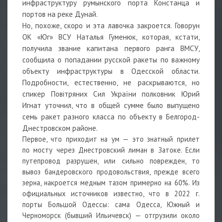
инфраструктуру румынского порта Констанца и
портов на реке Дунай.
Но, похоже, скоро и эта лавочка закроется. Говорун
ОК «Юг» ВСУ Наталья Гуменюк, которая, кстати,
получила звание капитана первого ранга ВМСУ,
сообщила о попадании русской ракеты по важному
объекту инфраструктуры в Одесской области.
Подробности, естественно, не раскрываются, но
спикер Повітряних Сил України полковник Юрий
Игнат уточнил, что в общей сумме было выпущено
семь ракет разного класса по объекту в Белгород-
Днестровском районе.
Первое, что приходит на ум — это знатный прилет
по мосту через Днестровский лиман в Затоке. Если
путепровод разрушен, или сильно поврежден, то
вывоз бандеровского продовольствия, прежде всего
зерна, накроется медным тазом примерно на 60%. Из
официальных источников известно, что в 2022 г.
порты Большой Одессы: сама Одесса, Южный и
Черноморск (бывший Ильичевск) — отгрузили около