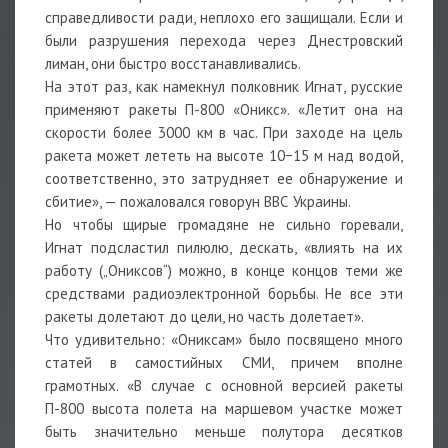
справедливости ради, неплохо его защищали. Если и
были разрушения перехода через Днестровский
лиман, они быстро восстанавливались.
На этот раз, как намекнул полковник Игнат, русские
применяют ракеты П-800 «Оникс». «Летит она на
скорости более 3000 км в час. При заходе на цель
ракета может лететь на высоте 10−15 м над водой,
соответственно, это затрудняет ее обнаружение и
сбитие», — пожаловался говорун ВВС Украины.
Но чтобы щирые громадяне не сильно горевали,
Игнат подсластил пилюлю, дескать, «влиять на их
работу („Ониксов“) можно, в конце концов теми же
средствами радиоэлектронной борьбы. Не все эти
ракеты долетают до цели, но часть долетает».
Что удивительно: «Ониксам» было посвящено много
статей в самостийных СМИ, причем вполне
грамотных. «В случае с основной версией ракеты
П-800 высота полета на маршевом участке может
быть значительно меньше полутора десятков