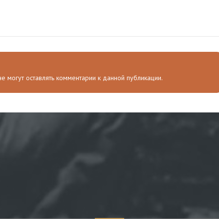
мал новый план против
так?
и
 не могут оставлять комментарии к данной публикации.