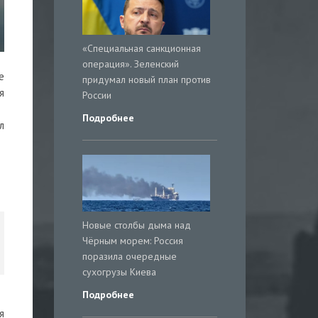
«Специальная санкционная
операция». Зеленский
е
придумал новый план против
я
России
Подробнее
л
Новые столбы дыма над
Чёрным морем: Россия
поразила очередные
сухогрузы Киева
Подробнее
я