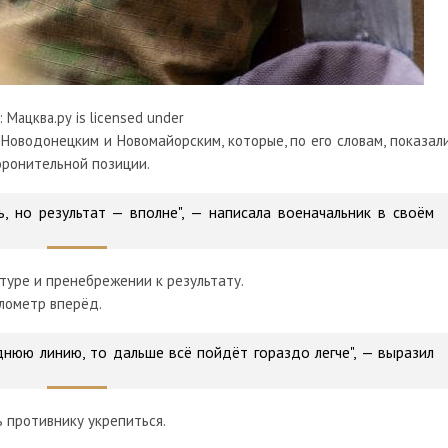
 Мацква.ру is licensed under
Новодонецким и Новомайорским, которые, по его словам, показали
оронительной позиции.
 но результат — вполне", — написала военачальник в своём
туре и пренебрежении к результату.
лометр вперёд.
днюю линию, то дальше всё пойдёт гораздо легче", — выразил
 противнику укрепиться.