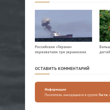
Российские «Герани»
Больш
перехватили три украинских
детей
сухогруза южнее Одессы
ОСТАВИТЬ КОММЕНТАРИЙ
Информация
Посетители, находящиеся в группе
Гости
,