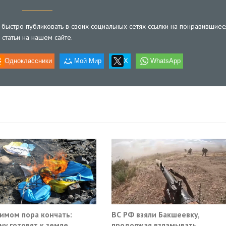
быстро публиковать в своих социальных сетях ссылки на понравившиес
статьи на нашем сайте.
Одноклассники
Мой Мир
X
WhatsApp
имом пора кончать:
ВС РФ взяли Бакшеевку,
ну готовят к земле
продолжая взламывать