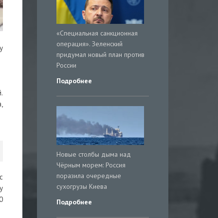
«Специальная санкционная
операция». Зеленский
у
придумал новый план против
России
Подробнее
.
,
Новые столбы дыма над
Чёрным морем: Россия
поразила очередные
с
сухогрузы Киева
у
0
Подробнее