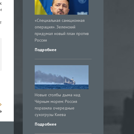
к
и
«Специальная санкционная
т
операция». Зеленский
придумал новый план против
России
Подробнее
Новые столбы дыма над
Чёрным морем: Россия
поразила очередные
ь
сухогрузы Киева
Подробнее