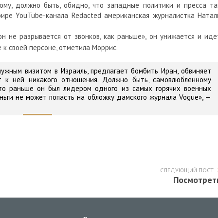
ому, должно быть, обидно, что западные политики и пресса та
фире YouTube-канала Redacted американская журналистка Натал
н не разрывается от звонков, как раньше», он унижается и иде
е к своей персоне, отметила Моррис.
нужным визитом в Израиль, предлагает бомбить Иран, обвиняет
т к ней никакого отношения. Должно быть, самовлюбленному
что раньше он был лидером одного из самых горячих военных
ньги не может попасть на обложку дамского журнала Vogue»,
—
СЛЕДУЮЩИЙ ПОСТ
Посмотрет