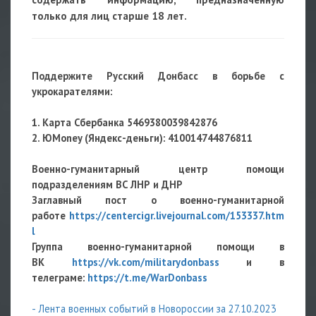
только для лиц старше 18 лет.
Поддержите Русский Донбасс в борьбе с
укрокарателями:
1. Карта Сбербанка 5469380039842876
2. ЮMoney (Яндекс-деньги): 410014744876811
Военно-гуманитарный центр помощи
подразделениям ВС ЛНР и ДНР
Заглавный пост о военно-гуманитарной
работе
https://centercigr.livejournal.com/153337.htm
l
Группа военно-гуманитарной помощи в
ВК
https://vk.com/militarydonbass
и в
телеграме:
https://t.me/WarDonbass
- Лента военных событий в Новороссии за 27.10.2023