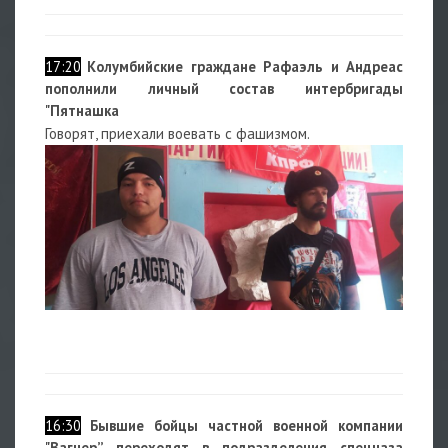
17:20
К
олумбийские граждане Рафаэль и Андреас
пополнили личный состав интербригады
"Пятнашка
Говорят, приехали воевать с фашизмом.
16:30
Бывшие бойцы частной военной компании
"Вагнер” переходят в подразделения спецназа