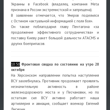
Украины в Facebook (владелец компания Meta
признана в России экстремистской и запрещена).
В заявлении отмечается, что Умеров поделился
с Остином «актуальной информацией с поля боя».
Он также поблагодарил главу
Пентагона
«за
продолжение эффективного сотрудничества» и
поставку
Киеву
ракет большой дальности ATACMS и
других боеприпасов.
10:50
Фронтовая сводка по состоянию на утро 28
октября
На Херсонском направлении попытка наступления
ВСУ захлебнулась. Противник продолжает проявлять
незначительную активность в районе
железнодорожного моста и у Песчановки, но по
остаткам сил ВСУ активно работает наша
артиллерия и авиация, сообщает
военкор Евгений
Лисицын.