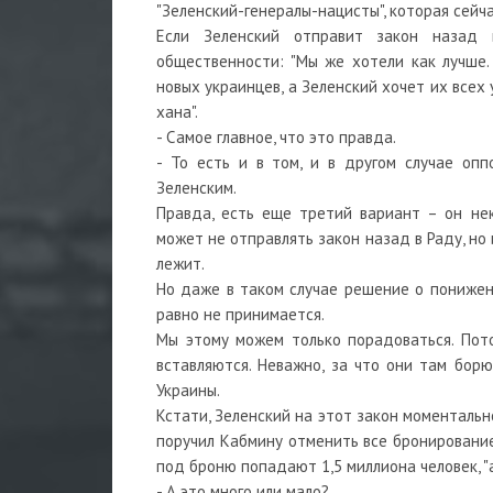
"Зеленский-генералы-нацисты", которая сейч
Если Зеленский отправит закон назад 
общественности: "Мы же хотели как лучше
новых украинцев, а Зеленский хочет их всех 
хана".
- Самое главное, что это правда.
- То есть и в том, и в другом случае оп
Зеленским.
Правда, есть еще третий вариант – он не
может не отправлять закон назад в Раду, но 
лежит.
Но даже в таком случае решение о понижени
равно не принимается.
Мы этому можем только порадоваться. Пот
вставляются. Неважно, за что они там борю
Украины.
Кстати, Зеленский на этот закон моментально
поручил Кабмину отменить все бронирование 
под броню попадают 1,5 миллиона человек, "а
- А это много или мало?