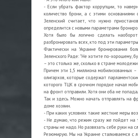
- Если убрать фактор коррупции, то навер
количество брони, а с этими основаниями 
Зеленский считает, что нужно приостан
определится с новыми параметрами брониро
Хотя было бы логично сделать наоборот
разбронировать всех, кто под эти параметры
Фактически на Украине бронирования бол
Зеленского Раде: "Не хотите по-хорошему, б
– это столько же, сколько в стране молодежи
Причем эти 1,5 миллиона мобилизованных –
олигархов, которые содержат парламентски
которого ТЦК в срочном порядке начал моби
на фронт отправили. Хотя они оба не попад
Так и здесь. Можно начать отправлять на ф
доме хозяин.
- При каких условиях такие жесткие меры во
- Не думаю, что режим сразу же пойдет на 
страны не надо. Но развязать себе руки на 
Резюмирую. Мы на Украине сталкиваемся с л