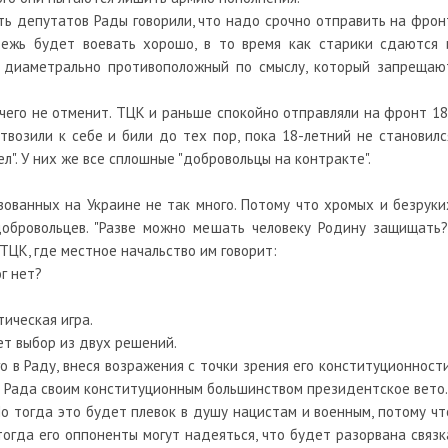
ть депутатов Рады говорили, что надо срочно отправить на фрон
дежь будет воевать хорошо, в то время как старики сдаются 
н, диаметрально противоположный по смыслу, который запрещаю
ичего не отменит. ТЦК и раньше спокойно отправляли на фронт 18
отвозили к себе и били до тех пор, пока 18-летний не становилс
ел". У них же все сплошные "добровольцы на контракте".
ованных на Украине не так много. Потому что хромых и безруки
обровольцев. "Разве можно мешать человеку Родину защищать?"
ТЦК, где местное начальство им говорит:
ог нет?
тическая игра.
ет выбор из двух решений.
о в Раду, внеся возражения с точки зрения его конституционности
т Рада своим конституционным большинством президентское вето.
Но тогда это будет плевок в душу нацистам и военным, потому чт
тогда его оппоненты могут надеяться, что будет разорвана связк