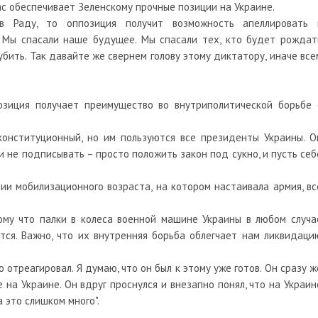
ас обеспечивает Зеленскому прочные позиции на Украине.
в Раду, то оппозиция получит возможность апеллировать 
. Мы спасали наше будущее. Мы спасали тех, кто будет рождат
убить. Так давайте же свернем голову этому диктатору, иначе все
позиция получает преимущество во внутриполитической борьбе 
конституционный, но им пользуются все президенты Украины. О
и не подписывать – просто положить закон под сукно, и пусть себ
и мобилизационного возраста, на котором настаивала армия, вс
ому что палки в колеса военной машине Украины в любом случа
тся. Важно, что их внутренняя борьба облегчает нам ликвидаци
 отреагировал. Я думаю, что он был к этому уже готов. Он сразу ж
на Украине. Он вдруг проснулся и внезапно понял, что на Украин
 это слишком много".