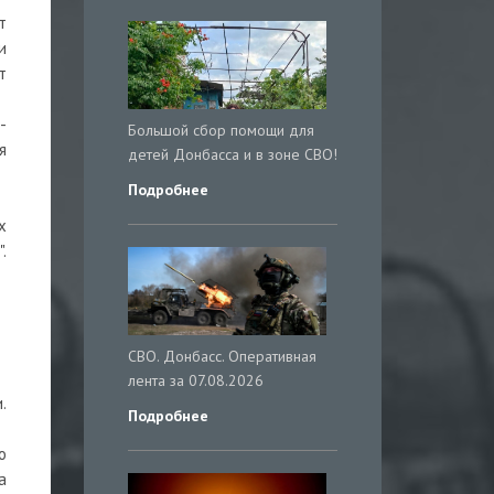
т
и
т
-
Большой сбор помощи для
я
детей Донбасса и в зоне СВО!
Подробнее
х
.
СВО. Донбасс. Оперативная
лента за 07.08.2026
.
Подробнее
о
а