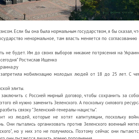
исом. Если бы она была нормальным государством, я бы сказал, чт
государство ненормальное, там власть меняется по согласованию 
ть не будет. Им до своих выборов никакие потрясения на Украин
 сегодня" Ростислав Ищенко
краина.ру
а запретила мобилизацию молодых людей от 18 до 25 лет. C че
ской элиты.
 заключить с Россией мирный договор, чтобы сохранить за собо
того ей нужно заменить Зеленского. А поскольку силового ресурс
 разбить связку "Зеленский-генералы-нацисты".
тоит из людей, которые не хотят капитуляции, поскольку войн
нь. Они пытались организовать против Зеленского военный мяте
ского", но у них это не получилось. Поэтому сейчас они пытаютс
того они пытаются лишить армию пополнения.