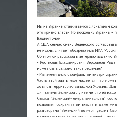
Мы на Украине сталкиваемся с локальным криз
это кризис власти. Но поскольку Украина – 
Вашингтоном
А США сейчас смену Зеленского согласовыва
не нужны, считает обозреватель МИА "Россия
Об этом он рассказал в интервью изданию У
- Ростислав Владимирович, Верховная Рад
может быть связано такое решение?
- Мы имеем дело с конфликтом внутри украин
Часть этой элиты еще надеется, что может
хотя бы территорию западной Украины. Для э
для замены Зеленского у нее нет, то ей надо
Связка "Зеленский-генералы-нацисты" сос
позволяет сохранять им власть и даже жиз
разговорами "Зеленский вот-вот уволит Сыр
разорвать связь Зеленского с армией. Для э