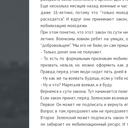
Еще несколько месяцев назад военные и час
даже 16-летних, потому что "только моло
расходятся". И вдруг они принимают зако
мобилизацию молодежи.
При этом понятно, что этот закон по сути н
летних. Военкомы ловили ребят на улицах, 
"добровольцем". "Мы его не били, он сам приш
- Только денег они не получают.
- То есть по формальным признакам мобилиз
призвать нельзя, но можно оформить как д
Правда, перед этим люди сидят пять дней в 
- Ну как же ты воевать будешь, если у тебя н
- Ну и что? Маресьев воевал, и я буду.
Вернемся к сути закона. Тут начинается поли
Если закон принят, перед Зеленским возника
Первое. Он может не подписать и вернуть ег
Вопрос в том, преодолеет или не преодолее
Второе. Зеленский может подписать закон. 
он забирает их мобилизационный ресурс. И 