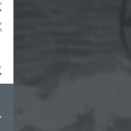
о
в
е
й
ь
я