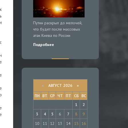
к
ь
м
Путин раскрыл до мелочей,
что будет после массовых
атак Киева по России
с
Подробнее
н
е
е
«
АВГУСТ 2026 »
е
ю
ПН
ВТ
СР
ЧТ
ПТ
СБ
ВС
1
2
е
3
4
5
6
7
8
9
е
10
11
12
13
14
15
16