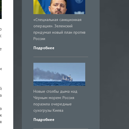
«Специальная санкционная
операция». Зеленский
о
придумал новый план против
с
России
Подробнее
е
м
й
Новые столбы дыма над
а
Чёрным морем: Россия
поразила очередные
а
сухогрузы Киева
ж
Подробнее
я