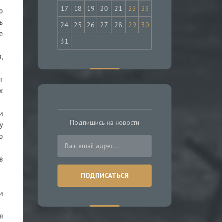
17
18
19
20
21
22
23
о
ь
24
25
26
27
28
29
30
е
31
,
т
х
и
Подпишись на новости
у
о
в
и
я