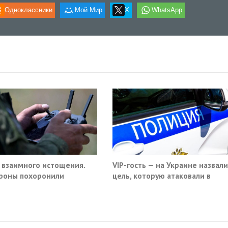
Одноклассники
Мой Мир
X
WhatsApp
 взаимного истощения.
VIP-гость — на Украине назвали
роны похоронили
цель, которую атаковали в
ое превосходство
московском кафе