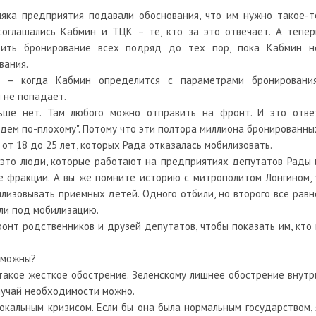
няка предприятия подавали обоснования, что им нужно такое-т
соглашались Кабмин и ТЦК – те, кто за это отвечает. А тепер
овить бронирование всех подряд до тех пор, пока Кабмин н
вания.
 – когда Кабмин определится с параметрами бронирования
 не попадает.
ьше нет. Там любого можно отправить на фронт. И это отве
удем по-плохому". Потому что эти полтора миллиона бронированны
 от 18 до 25 лет, которых Рада отказалась мобилизовать.
 это люди, которые работают на предприятиях депутатов Рады 
е фракции. А вы же помните историю с митрополитом Лонгином, 
лизовывать приемных детей. Одного отбили, но второго все равн
али под мобилизацию.
ронт родственников и друзей депутатов, чтобы показать им, кто 
зможны?
такое жесткое обострение. Зеленскому лишнее обострение внутр
случай необходимости можно.
окальным кризисом. Если бы она была нормальным государством, 