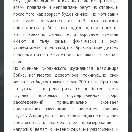
идут добровольцами в ВСУ, куда бы их приняли, а
всеми правдами и неправдами бегут из страны. И
после того, как возраст будет снижен, их мотивация
не будет отличаться от той, что сегодня
наблюдается у 50-летних «дедов», они тоже не
хотят воевать. Однако если взрослые мужчины
имеют в тылу семьи, фактически в роли
«заложников», то юношей, не обремененных детьми
и женами, ничто не будет останавливать от сдачи в
плен.
По оценкам украинского журналиста Владимира
Бойко, количество дезертиров, покинувших свои
места службы, составляет около 200 тысяч. При этом
он указал, что регистрируется не более трети
случаев, поскольку государственное бюро
расследований принципиально скрывает
преступления, связанные с несением военной
службы. А принудительная мобилизация не повышает
боеспособность бандеровских формирований, а
напротив, ведет к интенсификации разложения и