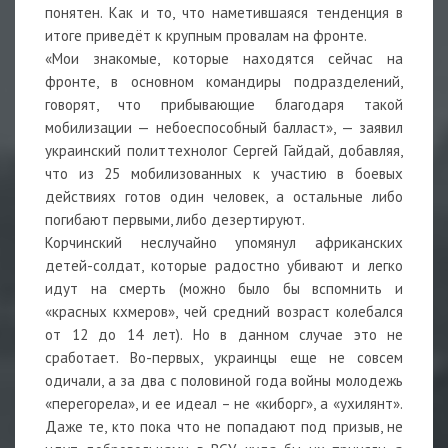
понятен. Как и то, что наметившаяся тенденция в
итоге приведёт к крупным провалам на фронте.
«Мои знакомые, которые находятся сейчас на
фронте, в основном командиры подразделений,
говорят, что прибывающие благодаря такой
мобилизации — небоеспособный балласт», — заявил
украинский политтехнолог Сергей Гайдай, добавляя,
что из 25 мобилизованных к участию в боевых
действиях готов один человек, а остальные либо
погибают первыми, либо дезертируют.
Корчинский неслучайно упомянул африканских
детей-солдат, которые радостно убивают и легко
идут на смерть (можно было бы вспомнить и
«красных кхмеров», чей средний возраст колебался
от 12 до 14 лет). Но в данном случае это не
сработает. Во-первых, украинцы еще не совсем
одичали, а за два с половиной года войны молодежь
«перегорела», и ее идеал – не «киборг», а «ухилянт».
Даже те, кто пока что не попадают под призыв, не