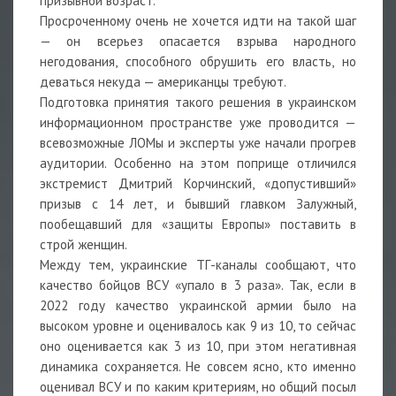
призывной возраст.
Просроченному очень не хочется идти на такой шаг
— он всерьез опасается взрыва народного
негодования, способного обрушить его власть, но
деваться некуда — американцы требуют.
Подготовка принятия такого решения в украинском
информационном пространстве уже проводится —
всевозможные ЛОМы и эксперты уже начали прогрев
аудитории. Особенно на этом поприще отличился
экстремист Дмитрий Корчинский, «допустивший»
призыв с 14 лет, и бывший главком Залужный,
пообещавший для «защиты Европы» поставить в
строй женщин.
Между тем, украинские ТГ-каналы сообщают, что
качество бойцов ВСУ «упало в 3 раза». Так, если в
2022 году качество украинской армии было на
высоком уровне и оценивалось как 9 из 10, то сейчас
оно оценивается как 3 из 10, при этом негативная
динамика сохраняется. Не совсем ясно, кто именно
оценивал ВСУ и по каким критериям, но общий посыл