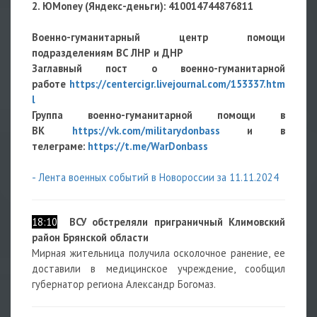
2. ЮMoney (Яндекс-деньги):
410014744876811
Военно-гуманитарный центр помощи
подразделениям ВС ЛНР и ДНР
Заглавный пост о военно-гуманитарной
работе
https://centercigr.livejournal.com/153337.htm
l
Группа военно-гуманитарной помощи в
ВК
https://vk.com/militarydonbass
и в
телеграме:
https://t.me/WarDonbass
- Лента военных событий в Новороссии за 11.11.2024
18:10
ВСУ обстреляли приграничный Климовский
район Брянской области
Мирная жительница получила осколочное ранение, ее
доставили в медицинское учреждение, сообщил
губернатор региона Александр Богомаз.