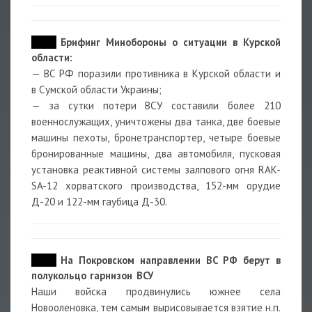
15:26
Брифинг Минобороны о ситуации в Курской
области:
— ВС РФ поразили противника в Курской области и
в Сумской области Украины;
— за сутки потери ВСУ составили более 210
военнослужащих, уничтожены два танка, две боевые
машины пехоты, бронетранспортер, четыре боевые
бронированные машины, два автомобиля, пусковая
установка реактивной системы залпового огня RAK-
SA-12 хорватского производства, 152-мм орудие
Д-20 и 122-мм гаубица Д-30.
15:24
На Покровском направлении ВС РФ берут в
полукольцо гарнизон ВСУ
Наши войска продвинулись южнее села
Новооленовка, тем самым вырисовывается взятие н.п.