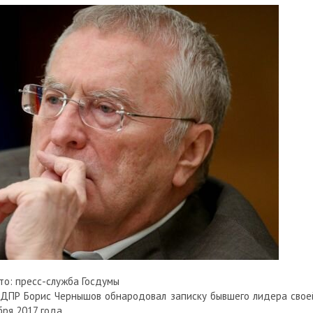
о: пресс-служба Госдумы
ЛДПР Борис Чернышов обнародовал записку бывшего лидера свое
ря 2017 года.