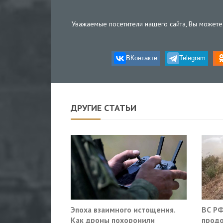
Уважаемые посетители нашего сайта, Вы можете 
ВКонтакте
Telegram
ДРУГИЕ СТАТЬИ
Эпоха взаимного истощения.
ВС РФ
Как дроны похоронили
продо