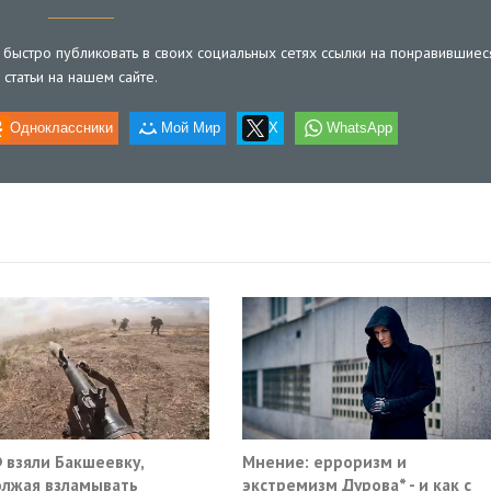
быстро публиковать в своих социальных сетях ссылки на понравившиес
статьи на нашем сайте.
Одноклассники
Мой Мир
X
WhatsApp
 взяли Бакшеевку,
Мнение: ерроризм и
лжая взламывать
экстремизм Дурова* - и как с