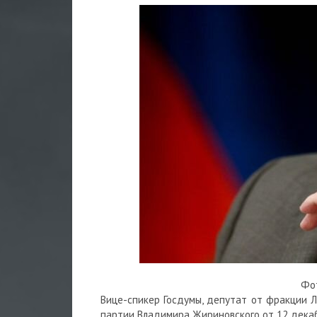
Фот
Вице-спикер Госдумы, депутат от фракции 
партии Владимира Жириновского от 12 декаб