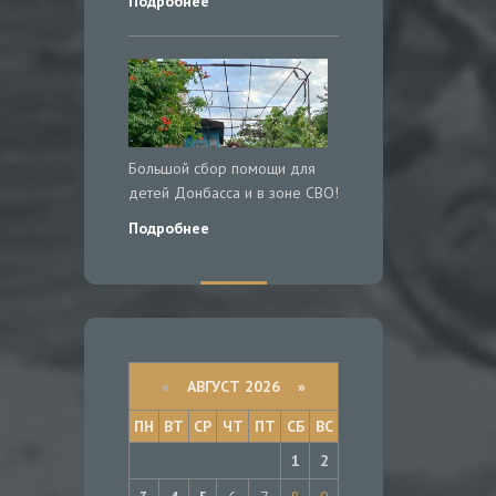
Подробнее
Большой сбор помощи для
детей Донбасса и в зоне СВО!
Подробнее
«
АВГУСТ 2026 »
ПН
ВТ
СР
ЧТ
ПТ
СБ
ВС
1
2