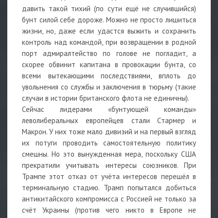
давить такой тихий (по сути ещё не случившийся)
бунт силой себе дороже. Можно не просто лишиться
жизни, но, даже если удастся выжить и сохранить
контроль над командой, при возвращении в родной
порт адмиралтейство по голове не погладит, а
скорее обвинит капитана в провокации бунта, со
всеми вытекающими последствиями, вплоть до
увольнения со службы и заключения в тюрьму (такие
случаи в истории британского флота не единичны).
Сейчас лидерами «бунтующей команды»
леволиберальных европейцев стали Стармер и
Макрон. У них тоже мало дивизий и на первый взгляд
их потуги проводить самостоятельную политику
смешны. Но это вынужденная мера, поскольку США
прекратили учитывать интересы союзников. При
Трампе этот отказ от учёта интересов перешёл в
терминальную стадию. Трамп попытался добиться
антикитайского компромисса с Россией не только за
счёт Украины (против чего никто в Европе не