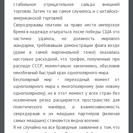
стабильное отрицательное сальдо внешней
торговли. Затем то же самое случилось и с китайско-
американской торговлей.
Сверхдержавы платили за право нести имперское
бремя в надежде отыграться после победы. США это
частично удалось, но должность мирового
жандарма, требовавшая демонстрации флага везде
(даже в самой маргинальной точке) оказалась
настолько расходной, что трофеи, полученные при
распаде СССР, моментально закончились, обусловив
неизбежный быстрый крах однополярного мира.
Бесполярный мир – переходный момент от
однополярного мира к многополярному (или новому
однополярному), но в этот момент у всех стран без
исключения резко расширяется пространство для
политического манёвра, а взаимозависимость
сверхдержав и их младших партнёров (включая
самых младших) становится видна воочию.
Я не случайно на все бравурные заявления о том, что