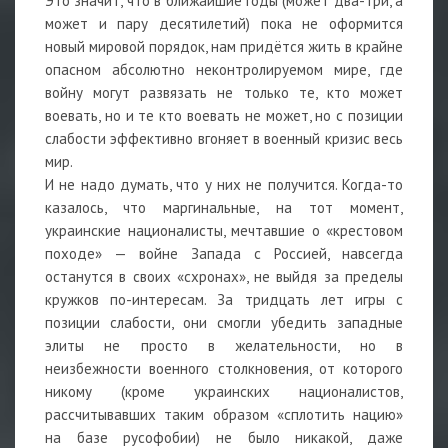
Это значит, что в ближайшие годы (может два-три, а
может и пару десятилетий) пока не оформится
новый мировой порядок, нам придётся жить в крайне
опасном абсолютно неконтролируемом мире, где
войну могут развязать не только те, кто может
воевать, но и те кто воевать не может, но с позиции
слабости эффективно вгоняет в военный кризис весь
мир.
И не надо думать, что у них не получится. Когда-то
казалось, что маргинальные, на тот момент,
украинские националисты, мечтавшие о «крестовом
походе» — войне Запада с Россией, навсегда
останутся в своих «схронах», не выйдя за пределы
кружков по-интересам. За тридцать лет игры с
позиции слабости, они смогли убедить западные
элиты не просто в желательности, но в
неизбежности военного столкновения, от которого
никому (кроме украинских националистов,
рассчитывавших таким образом «сплотить нацию»
на базе русофобии) не было никакой, даже