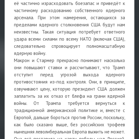
её частично израсходовать боезапас и приведёт к
частичному расходованию собственного ядерного
арсенала. При этом намерения, остающихся за
пределами ядерного столкновения США будут нам
неизвестны. Такая ситуация потребует ответного
удара всеми силами по всему НАТО (включая США),
следовательно спровоцирует полномасштабную
ядерную войну.
Макрон и Стармер прекрасно понимают насколько
они повышают ставки и рассчитывают, что Трамп
отступит перед угрозой выхода ядерного
противостояния из-под контроля. Они, в принципе,
озвучивают цену, которую президент США должен
заплатить за их отказ от блефа на грани ядерной
войны. От Трампа требуется вернуться к
традиционной американской политике и, вместе с
Европой, дальше бороться против России, поскольку,
как было сказано выше, без российских трофеев
нынешняя леволиберальная Европа выжить не может.
Она всё поставила на карту победы над Россией,