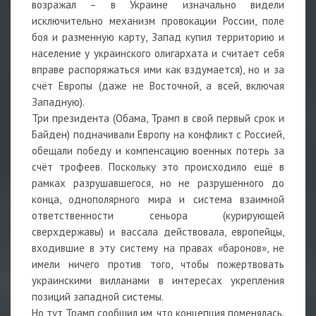
возражал – в Украине изначально видели
исключительно механизм провокации России, поле
боя и разменную карту, Запад купил территорию и
население у украинского олигархата и считает себя
вправе распоряжаться ими как вздумается), но и за
счёт Европы (даже не Восточной, а всей, включая
Западную).
Три президента (Обама, Трамп в свой первый срок и
Байден) подначивали Европу на конфликт с Россией,
обещали победу и компенсацию военных потерь за
счёт трофеев. Поскольку это происходило ещё в
рамках разрушавшегося, но не разрушенного до
конца, однополярного мира и система взаимной
ответственности сеньора (курирующей
сверхдержавы) и вассала действовала, европейцы,
входившие в эту систему на правах «баронов», не
имели ничего против того, чтобы пожертвовать
украинскими вилланами в интересах укрепления
позиций западной системы.
Но тут Трамп сообщил им, что концепция поменялась.