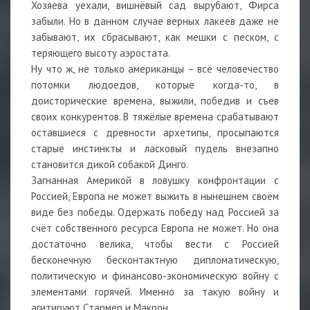
Хозяева уехали, вишнёвый сад вырубают, Фирса
забыли. Но в данном случае верных лакеев даже не
забывают, их сбрасывают, как мешки с песком, с
теряющего высоту аэростата.
Ну что ж, не только американцы – всё человечество
потомки людоедов, которые когда-то, в
доисторические времена, выжили, победив и съев
своих конкурентов. В тяжёлые времена срабатывают
оставшиеся с древности архетипы, просыпаются
старые инстинкты и ласковый пудель внезапно
становится дикой собакой Динго.
Загнанная Америкой в ловушку конфронтации с
Россией, Европа не может выжить в нынешнем своём
виде без победы. Одержать победу над Россией за
счёт собственного ресурса Европа не может. Но она
достаточно велика, чтобы вести с Россией
бесконечную бесконтактную дипломатическую,
политическую и финансово-экономическую войну с
элементами горячей. Именно за такую войну и
агитируют Стармер и Макрон.