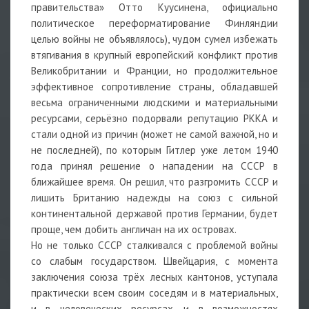
правительства» Отто Куусинена, официально
политическое переформатирование Финляндии
целью войны не объявлялось), чудом сумел избежать
втягивания в крупный европейский конфликт против
Великобритании и Франции, но продолжительное
эффективное сопротивление страны, обладавшей
весьма ограниченными людскими и материальными
ресурсами, серьёзно подорвали репутацию РККА и
стали одной из причин (может не самой важной, но и
не последней), по которым Гитлер уже летом 1940
года принял решение о нападении на СССР в
ближайшее время. Он решил, что разгромить СССР и
лишить Британию надежды на союз с сильной
континентальной державой против Германии, будет
проще, чем добить англичан на их островах.
Но не только СССР сталкивался с проблемой войны
со слабым государством. Швейцария, с момента
заключения союза трёх лесных кантонов, уступала
практически всем своим соседям и в материальных,
и в человеческих ресурсах, и в возможностях