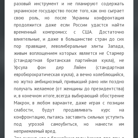
разовый инструмент и не планируют содержать
украинское государство после того, как оно сыграет
свою роль, но после Украины конфронтация
продолжится даже если России удастся найти
временный компромисс с США. Достаточно
влиятельные, и даже в большинстве стран до сих
пор правящие, леволиберальные элиты Запада,
живым воплощением которых является не Стармер
(стандартная британская партийная кукла), не
Урсула фон дер Ляйен (стандартная
евробюрократическая кукла), а вечно колеблющийся,
но жутко амбициозный, привыкший рано или поздно
получать желаемое (от женщины до президентства)
и, в конечном итоге, всегда выбирающий обострение
Макрон, в любом варианте, даже играя с позиции
слабости, будут продавливать курс на
конфронтацию, пытаясь заставить сильных уступить
под угрозой самоубиться, но нанести им
неприемлемый вред.