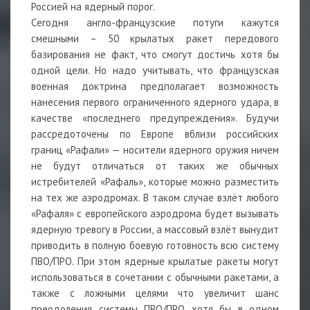
Россией на ядерный порог.
Сегодня англо-французские потуги кажутся
смешными – 50 крылатых ракет передового
базирования не факт, что смогут достичь хотя бы
одной цели. Но надо учитывать, что французская
военная доктрина предполагает возможность
нанесения первого ограниченного ядерного удара, в
качестве «последнего предупреждения». Будучи
рассредоточены по Европе вблизи российских
границ «Рафали» — носители ядерного оружия ничем
не будут отличаться от таких же обычных
истребителей «Рафаль», которые можно разместить
на тех же аэродромах. В таком случае взлёт любого
«Рафаля» с европейского аэродрома будет вызывать
ядерную тревогу в России, а массовый взлёт вынудит
приводить в полную боевую готовность всю систему
ПВО/ПРО. При этом ядерные крылатые ракеты могут
использоваться в сочетании с обычными ракетами, а
также с ложными целями что увеличит шанс
преодоления системы ПВО/ПРО хотя бы в одном