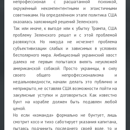
непрофессионал с расшатанной психикой,
окружённый некомпентентными и эгоистичными
советниками. На определённом этапе политика США
оказалась заложницей решений Зеленского.
Так или иначе, к выгоде или к убытку Трампа, США
проблему Зеленского решат и с этой проблемой
развяжутся. Но никуда не исчезнет проблема
субъективизации слабых и зависимых в условиях
бесполярного мира. Амбициозный украинский хвост
далеко не первым попытался вилять неуклюжей
американской собакой. Просто украинцы, в силу
своего общего непрофессионализма и
недальновидности, начали делать это публично и
неприкрыто, не оставляя США возможности пойти на
закулисные уступки и договориться. Как известно
бунт на корабле должен быть подавлен любой
ценой.
Но если «команда» формально не бунтует, лишь
смотрит косо и тихо саботирует указания капитана,
пытаясь подчинить последнего своей воле, то и