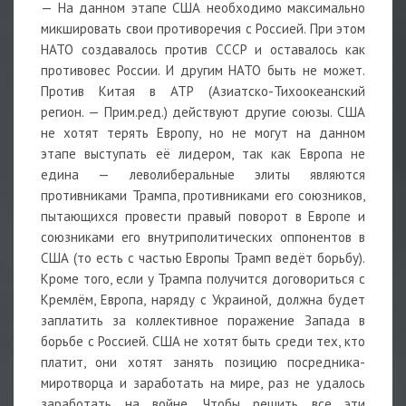
— На данном этапе США необходимо максимально
микшировать свои противоречия с Россией. При этом
НАТО создавалось против СССР и оставалось как
противовес России. И другим НАТО быть не может.
Против Китая в АТР (Азиатско-Тихоокеанский
регион. — Прим.ред.) действуют другие союзы. США
не хотят терять Европу, но не могут на данном
этапе выступать её лидером, так как Европа не
едина — леволиберальные элиты являются
противниками Трампа, противниками его союзников,
пытающихся провести правый поворот в Европе и
союзниками его внутриполитических оппонентов в
США (то есть с частью Европы Трамп ведёт борьбу).
Кроме того, если у Трампа получится договориться с
Кремлём, Европа, наряду с Украиной, должна будет
заплатить за коллективное поражение Запада в
борьбе с Россией. США не хотят быть среди тех, кто
платит, они хотят занять позицию посредника-
миротворца и заработать на мире, раз не удалось
заработать на войне. Чтобы решить все эти