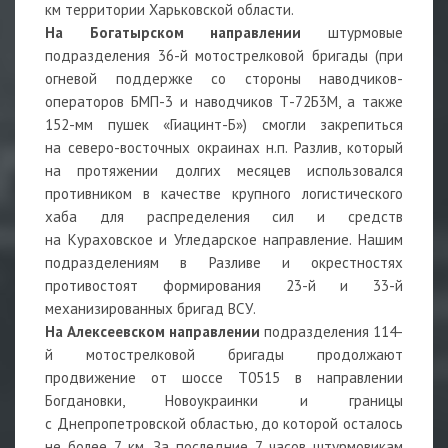
км территории Харьковской области.
На Богатырском направлении
штурмовые
подразделения 36-й мотострелковой бригады (при
огневой поддержке со стороны наводчиков-
операторов БМП-3 и наводчиков Т-72Б3М, а также
152-мм пушек «Гиацинт-Б») смогли закрепиться
на северо-восточных окраинах н.п. Разлив, который
на протяжении долгих месяцев использовался
противником в качестве крупного логистического
хаба для распределения сил и средств
на Кураховское и Угледарское направление. Нашим
подразделениям в Разливе и окрестностях
противостоят формирования 23-й и 33-й
механизированных бригад ВСУ.
На Алексеевском направлении
подразделения 114-
й мотострелковой бригады продолжают
продвижение от шоссе Т0515 в направлении
Богдановки, Новоукраинки и границы
с Днепропетровской областью, до которой осталось
не более 7 км. За последние 7 часов штурмовикам