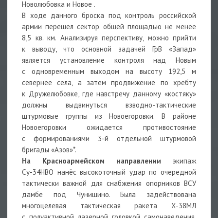
Новолюбовка и Новое .
В ходе данного броска под контроль российской
армии перешел сектор общей площадью не менее
8,5 кв. км. Анализируя перспективу, можно прийти
к выводу, что основной задачей ГрВ «Запад»
является установление контроля над Новым
с одновременным выходом на высоту 192,5 м
севернее села, а затем продвижение по хребту
к Дружелюбовке, где навстречу данному «костяку»
должны выдвинуться взводно-тактические
штурмовые группы из Новоегоровки. В районе
Новоегоровки ожидается противостояние
с формированиями 3-й отдельной штурмовой
бригады «Азов»
*
.
На Красноармейском направлении
экипаж
Су-34НВО нанёс высокоточный удар по очередной
тактически важной для снабжения опорников ВСУ
дамбе под Чунишино. Была задействована
многоцелевая тактическая ракета Х-38МЛ
с полуактивной лазерной головкой самонаведения.