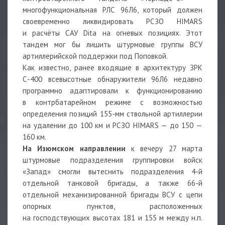
многофункциональная РЛС 96Л6, который должен
своевременно ликвидировать РСЗО HIMARS
и расчёты САУ Dita на огневых позициях. Этот
тандем мог бы лишить штурмовые группы ВСУ
артиллерийской поддержки под Поповкой.
Как известно, ранее входящие в архитектуру ЗРК
С-400 всевысотные обнаружители 96Л6 недавно
программно адаптировали к функционированию
в контрбатарейном режиме с возможностью
определения позиций 155-мм ствольной артиллерии
на удалении до 100 км и РСЗО HIMARS — до 150 —
160 км.
На Изюмском направлении
к вечеру 27 марта
штурмовые подразделения группировки войск
«Запад» смогли вытеснить подразделения 4-й
отдельной танковой бригады, а также 66-й
отдельной механизированной бригады ВСУ с цепи
опорных пунктов, расположенных
на господствующих высотах 181 и 155 м между н.п.