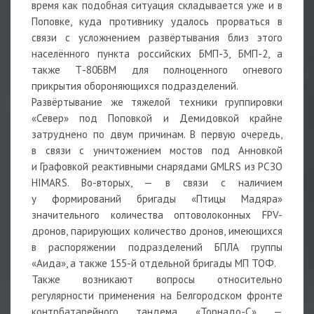
время как подобная ситуация складывается уже и в
Поповке, куда противнику удалось прорваться в
связи с усложнением развёртывания близ этого
населённого пункта российских БМП-3, БМП-2, а
также Т-80БВМ для полноценного огневого
прикрытия обороняющихся подразделений.
Развёртывание же тяжелой техники группировки
«Север» под Поповкой и Демидовкой крайне
затруднено по двум причинам. В первую очередь,
в связи с уничтожением мостов под Анновкой
и Графовкой реактивными снарядами GMLRS из РСЗО
HIMARS. Во-вторых, — в связи с наличием
у формирований бригады «Птицы Мадяра»
значительного количества оптоволоконных FPV-
дронов, парирующих количество дронов, имеющихся
в распоряжении подразделений БПЛА группы
«Аида», а также 155-й отдельной бригады МП ТОФ.
Также возникают вопросы относительно
регулярности применения на Белгородском фронте
контрбатарейного тандема «Торнадо-С» —