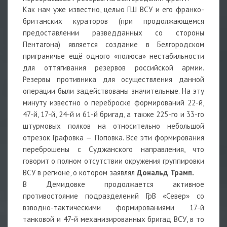
Как нам уже известно, целью ГШ ВСУ и его франко-
британских кураторов (при продолжающемся
предоставлении разведданных со стороны
Пентагона) является создание в Белгородском
приграничье ещё одного «полюса» нестабильности
для оттягивания резервов российской армии.
Резервы противника для осуществления данной
операции были задействованы значительные. На эту
минуту известно о переброске формирований 22-й,
47-й, 17-й, 24-й и 61-й бригад, а также 225-го и 33-го
штурмовых полков на относительно небольшой
отрезок Графовка — Поповка. Все эти формирования
переброшены с Суджанского направления, что
говорит о полном отсутствии окружения группировки
ВСУ в регионе, о котором заявлял
Дональд Трамп.
В Демидовке продолжается активное
противостояние подразделений ГрВ «Север» со
взводно-тактическими формированиями 17-й
танковой и 47-й механизированных бригад ВСУ, в то