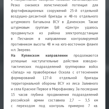
Резко снизился логистический потенцил для
фортификационных сооружений 25-й отдельной
воздушно-десантной бригады и 48-го отдельного
штурмового батальона ВСУ в Даченском. Также
штурмовым группам ГрВ «Центр» удалось
продвинуться из района электроподстанции
в Песчаном в направлении контролируемой
противником высоты 48 м на юго-восточном фланге
н.п. Зверево.
На Купянском направлении
продолжаются
успешные наступательные действия взводно-
тактических подразделений группировки войск
«Запад» на правобережье Оскола с оттеснением
формирований 127-й отдельной бригады
территориальной обороны ВСУ из леса Заливного
и села Красное Первое в Мирофановку. За последние
15 часов глубина продвижения подразделений
российской армии составила 2,7 — 3,5 км
с переходом под контроль примерно 7 кв.