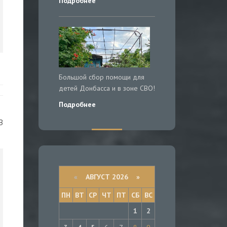
Подробнее
Большой сбор помощи для
детей Донбасса и в зоне СВО!
Подробнее
В
«
АВГУСТ 2026 »
ПН
ВТ
СР
ЧТ
ПТ
СБ
ВС
1
2