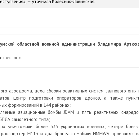
ступления», — уточнила Колесник-Лавинская.
Сумской областной военной администрации Владимира Артюх
ственное».
ого аэродрома, цеха сборки реактивных систем залпового огня 
атов, центр подготовки операторов дронов, а также пункт
ных формирований в 144 районах;
вляемые авиационные бомбы JDAM и пять реактивных снарядо
 БПЛА самолетного типа;
тр» уничтожили более 335 украинских военных, четыре боевы
етранспортер М113 и два бронеавтомобиля HMMWV производств