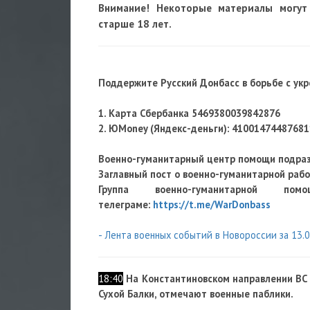
Внимание! Некоторые материалы могут
старше 18 лет.
Поддержите Русский Донбасс в борьбе с ук
1. Карта Сбербанка 5469380039842876
2. ЮMoney (Яндекс-деньги):
41001474487681
Военно-гуманитарный центр помощи подра
Заглавный пост о военно-гуманитарной раб
Группа военно-гуманитарно
телеграме:
https://t.me/WarDonbass
- Лента военных событий в Новороссии за 13.
18:40
На Константиновском направлении ВС 
Сухой Балки, отмечают военные паблики.