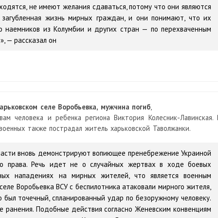
ходятся, не имеют желания сдаваться, потому что они являются
 загубленная жизнь мирных граждан, и они понимают, что их
го наемников из Колумбии и других стран — по перехваченным
», — рассказал он
арьковском селе Воробьевка, мужчина погиб
,
вам человека и ребенка региона Виктория Колесник-Лавинская. 
военных также пострадал житель харьковской Таволжанки.
бласти вновь демонстрируют вопиющее пренебрежение Украиной
о права. Речь идет не о случайных жертвах в ходе боевых
нных нападениях на мирных жителей, что является военным
селе Воробьевка ВСУ с беспилотника атаковали мирного жителя,
 был точечный, спланированный удар по безоружному человеку.
е ранения. Подобные действия согласно Женевским конвенциям