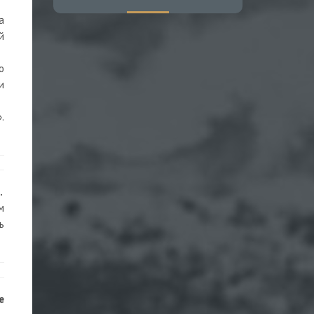
а
й
ю
и
.
.
м
ь
е