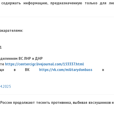
 содержать информацию, предназначенную только для ли
рокарателями:
1
зделениям ВС ЛНР и ДНР
оте
https://centercigr.livejournal.com/153337.html
й помощи в ВК
https://vk.com/militarydonbass
и 
04.2025
России продолжают теснить противника, выбивая вэсэушников и