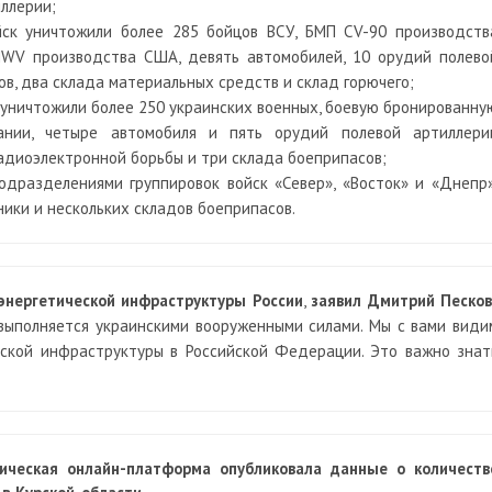
ллерии;
ск уничтожили более 285 бойцов ВСУ, БМП СV-90 производств
WV производства США, девять автомобилей, 10 орудий полево
ов, два склада материальных средств и склад горючего;
 уничтожили более 250 украинских военных, боевую бронированну
ании, четыре автомобиля и пять орудий полевой артиллери
адиоэлектронной борьбы и три склада боеприпасов;
одразделениями группировок войск «Север», «Восток» и «Днепр»
ики и нескольких складов боеприпасов.
энергетической инфраструктуры России
,
заявил Дмитрий Песков
выполняется украинскими вооруженными силами. Мы с вами види
ской инфраструктуры в Российской Федерации. Это важно знат
ическая онлайн-платформа опубликовала данные о количеств