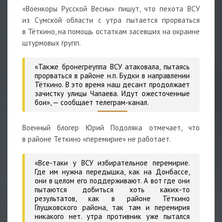
«Военкоры Русской Весны» пишут, что пехота ВСУ
из Сумской области с утра пытается прорваться
в Тёткино, на помощь остаткам засевших на окраине
штурмовых групп.
«Также бронегреуппа ВСУ атаковала, пытаясь
прорваться в районе н.п. Будки в направлении
Тёткино. В это время наш десант продолжает
зачистку улицы Чапаева. Идут ожесточенные
бои»,
— сообщает телеграм-канал.
Военный блогер Юрий Подоляка отмечает, что
в районе Теткино «перемирие» не работает.
«Все-таки у ВСУ избирательное перемирие.
Где им нужна передышка, как на Донбассе,
они в целом его поддерживают. А вот где они
пытаются добиться хоть каких-то
результатов, как в районе Тёткино
Глушковского района, так там и перемирия
никакого нет. утра противник уже пытался