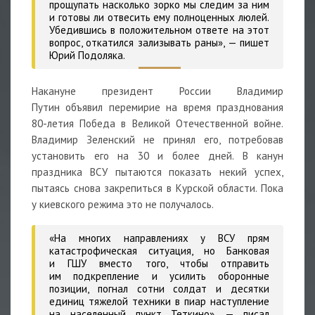
прощупать насколько зорко мы следим за ним
и готовы ли отвесить ему полноценных люлей.
Убедившись в положительном ответе на этот
вопрос, откатился зализывать раны», — пишет
Юрий Подоляка.
Накануне президент России Владимир
Путин объявил перемирие на время празднования
80-летия Победа в Великой Отечественной войне.
Владимир Зеленский не принял его, потребовав
установить его на 30 и более дней. В канун
праздника ВСУ пытаются показать некий успех,
пытаясь снова закрепиться в Курской области. Пока
у киевского режима это не получалось.
«На многих направлениях у ВСУ прям
катастрофическая ситуация, но Банковая
и ГШУ вместо того, чтобы отправить
им подкрепление и усилить оборонные
позиции, погнал сотни солдат и десятки
единиц тяжелой техники в пиар наступление
на населенный пункт Теткино»,
— писал