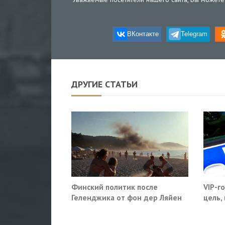
ВКонтакте
Telegram
ДРУГИЕ СТАТЬИ
Финский политик после
VIP-г
Геленджика от фон дер Ляйен
цель,
потребовали немедленно
моско
прекратить помощь Киеву