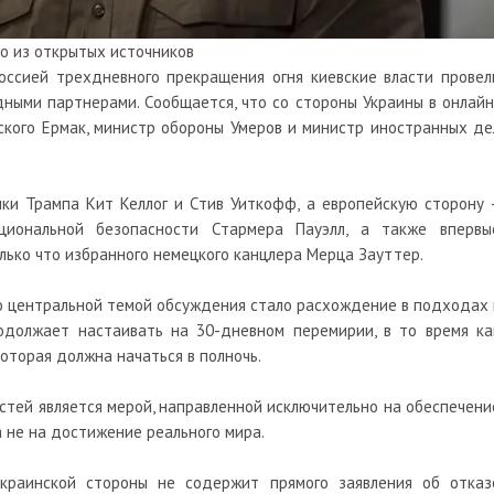
о из открытых источников
Россией трехдневного прекращения огня киевские власти провел
ными партнерами. Сообщается, что со стороны Украины в онлайн
ского Ермак, министр обороны Умеров и министр иностранных де
ки Трампа Кит Келлог и Стив Уиткофф, а европейскую сторону 
циональной безопасности Стармера Пауэлл, а также впервы
лько что избранного немецкого канцлера Мерца Зауттер.
то центральной темой обсуждения стало расхождение в подходах 
одолжает настаивать на 30-дневном перемирии, в то время ка
которая должна начаться в полночь.
астей является мерой, направленной исключительно на обеспечени
 не на достижение реального мира.
краинской стороны не содержит прямого заявления об отказ