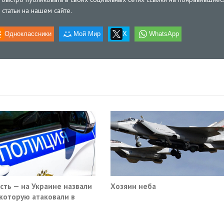
статьи на нашем сайте.
Одноклассники
Мой Мир
X
WhatsApp
ость — на Украине назвали
Хозяин неба
 которую атаковали в
вском кафе