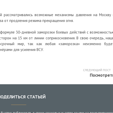
ций рассматривались возможные механизмы давления на Москву 
за от продления режима прекращения огня.
 формуле 30-дневной заморозки боевых действий с возможность
торон на 15 км от линии соприкосновения. В свою очередь, наш
осрочный мир, так как любая «заморозка» неизменно буде
нёрами для усиления ВСУ.
СЛЕДУЮЩИЙ ПОСТ
Посмотрет
ОДЕЛИТЬСЯ СТАТЬЕЙ
быстро публиковать в своих социальных сетях ссылки на понравившиес