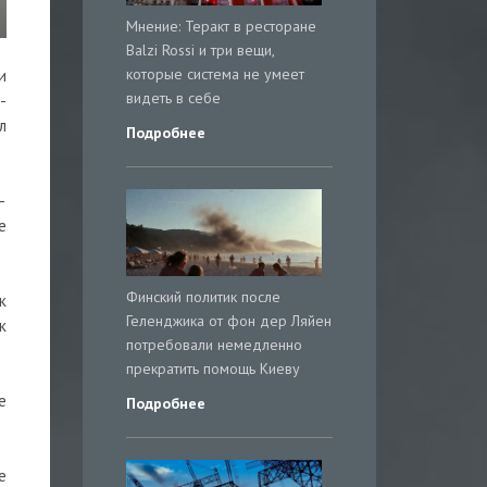
Мнение: Теракт в ресторане
Balzi Rossi и три вещи,
которые система не умеет
и
видеть в себе
-
л
Подробнее
–
е
Финский политик после
к
Геленджика от фон дер Ляйен
к
потребовали немедленно
прекратить помощь Киеву
е
Подробнее
е