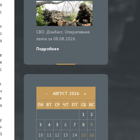
а
с
»
СВО. Донбасс. Оперативная
о
лента за 08.08.2026
а
Подробнее
в
я
с
.
и
«
АВГУСТ 2026 »
х
ПН
ВТ
СР
ЧТ
ПТ
СБ
ВС
а
1
2
у
3
4
5
6
7
8
9
»
й
10
11
12
13
14
15
16