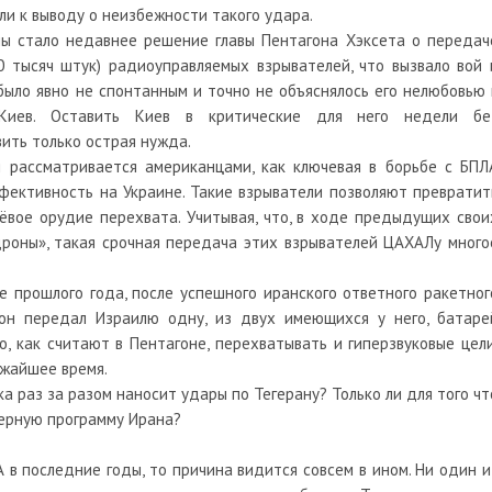
ли к выводу о неизбежности такого удара.
ны стало недавнее решение главы Пентагона Хэксета о передач
0 тысяч штук) радиоуправляемых взрывателей, что вызвало вой 
было явно не спонтанным и точно не объяснялось его нелюбовью 
 Киев. Оставить Киев в критические для него недели бе
ить только острая нужда.
я рассматривается американцами, как ключевая в борьбе с БПЛ
фективность на Украине. Такие взрыватели позволяют превратит
вое орудие перехвата. Учитывая, что, в ходе предыдущих свои
дроны», такая срочная передача этих взрывателей ЦАХАЛу много
 прошлого года, после успешного иранского ответного ракетног
он передал Израилю одну, из двух имеющихся у него, батаре
, как считают в Пентагоне, перехватывать и гиперзвуковые цели
ижайшее время.
а раз за разом наносит удары по Тегерану? Только ли для того чт
дерную программу Ирана?
 в последние годы, то причина видится совсем в ином. Ни один и