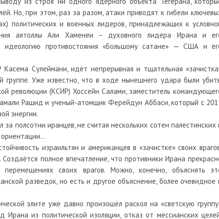
выводу из строя ни одного ядерного объекта Тегерана, которы
й. Но, при этом, раз за разом, атаки приводят к гибели ключевы
ах) политических и военных лидеров, принадлежащих к условно
ения аятоллы Али Хаменеи – духовного лидера Ирана и ег
их идеологию противостояния «Большому сатане» — США и ег
Р Касема Сулеймани, идёт непрерывная и тщательная «зачистка
й группе. Уже известно, что в ходе нынешнего удара были убит
кой революции (КСИР) Хоссейн Салами, заместитель командующег
ламали Рашид и ученый-атомщик Ферейдун Аббаси, который с 201
ой энергии.
 за полсотни иранцев, не считая нескольких сотен палестинских 
й ориентации…
стойчивость израильтян и американцев в «зачистке» своих врагов
 Создаётся полное впечатление, что противники Ирана прекрасн
перемещениях своих врагов. Можно, конечно, объяснять эт
нской разведок, но есть и другое объяснение, более очевидное 
ической элите уже давно произошёл раскол на «светскую группу
д Ирана из политической изоляции, отказ от мессианских целей