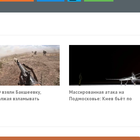
 взяли Бакшеевку,
Массированная атака на
лжая взламывать
Подмосковье: Киев бьёт по
ну ВСУ в Харьковской
гражданской инфраструктуре
ти