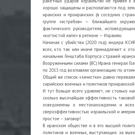
ракетных ударов израильтян не привёл к 
хорошо защищены и располагаются под землё
иранских и проиранских (в соседних стран
группе «ястребов» — ближайшего окруж
фактического руководителя, исповедующ
«когтистой лапе» в регионе — Израилю.
Начиная с убийства (2020 год) лидера КСИ
всех, кто так или иначе принадлежит к это
начальник Генштаба Корпуса стражей иранс
Вооруженными силами (ВС) Ирана генерал Го
по 2013 год возглавлял организацию по атомн
Общий же список «зачистки» давно перевалил
сирийских военных и политиков проиранско
И тут больше всего удивляет, не столько на
сколько высочайшая эффективность таковой.
осведомлены о местонахождении и всех 
сверхэффективностью израильской и америка
простое – заговор!
В иранском обществе и в его высшей полит
политиков и военных, выступающих за выхо