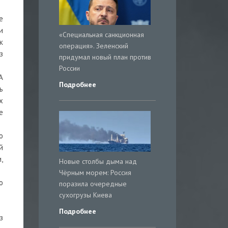
е
и
«Специальная санкционная
к
операция». Зеленский
з
придумал новый план против
России
А
Подробнее
ь
х
е
о
й
,
Новые столбы дыма над
Чёрным морем: Россия
о
поразила очередные
сухогрузы Киева
Подробнее
з