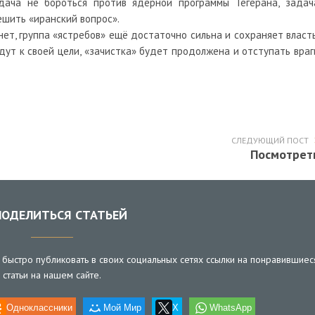
дача не бороться против ядерной программы Тегерана, задач
ешить «иранский вопрос».
нет, группа «ястребов» ещё достаточно сильна и сохраняет власть
идут к своей цели, «зачистка» будет продолжена и отступать враг
СЛЕДУЮЩИЙ ПОСТ
Посмотрет
ОДЕЛИТЬСЯ СТАТЬЕЙ
быстро публиковать в своих социальных сетях ссылки на понравившиес
статьи на нашем сайте.
Одноклассники
Мой Мир
X
WhatsApp