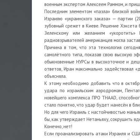
военным экспертом Алексеем Раммом, и приш
Последним элементом «пазла» близкой вой
Израилю «украинского заказа» — партии (2
зубовный срежет в Киеве. Решение Хэксета 
Зеленскому или желанием «укоротить»
радиовзрывателей американцев могла застав
Причина в том, что эта технология сегодн
самолётного типа, показав свою высокую эф
обыкновенные НУРСы в высокоточное и дешё
ответов, Иран максимально задействовал «
объясняла.
К этому необходимо добавить что в октябре
удара по израильским аэродромам, Пентаг
новейшего комплекса ПРО THAAD, способного
стало понятно, что удар будет нанесён в бл
Но для чего Израиль с настойчивостью маньяк
бы, как утверждает Нетаньяху, сокрушить я
Конечно, нет!
Если проанализировать атаки Израиля и США