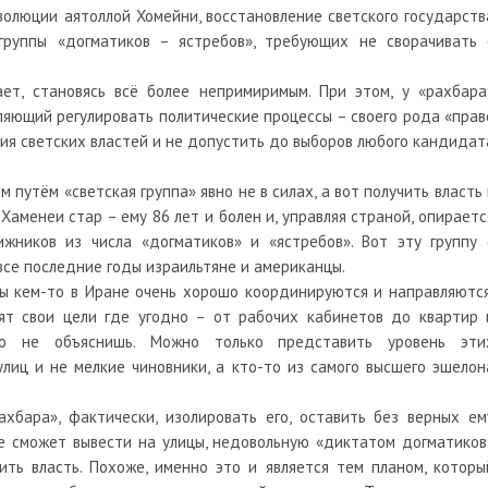
олюции аятоллой Хомейни, восстановление светского государств
группы «догматиков – ястребов», требующих не сворачивать 
ет, становясь всё более непримиримым. При этом, у «рахбара
оляющий регулировать политические процессы – своего рода «прав
я светских властей и не допустить до выборов любого кандидат
м путём «светская группа» явно не в силах, а вот получить власть 
Хаменеи стар – ему 86 лет и болен и, управляя страной, опираетс
жников из числа «догматиков» и «ястребов». Вот эту группу 
се последние годы израильтяне и американцы.
ры кем-то в Иране очень хорошо координируются и направляются
т свои цели где угодно – от рабочих кабинетов до квартир 
но не объяснишь. Можно только представить уровень эти
лиц и не мелкие чиновники, а кто-то из самого высшего эшелон
ахбара», фактически, изолировать его, оставить без верных ем
не сможет вывести на улицы, недовольную «диктатом догматиков
ить власть. Похоже, именно это и является тем планом, которы