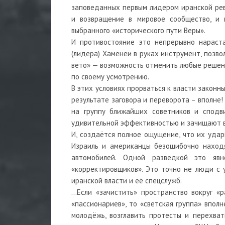
заповеданных первым лидером иранской рев
и возвращение в мировое сообщество, и 
выбранного «исторического пути Веры».
И противостояние это непрерывно нараста
(лидера) Хаменеи в руках инструмент, позв
вето» — возможность отменить любые решени
по своему усмотрению.
В этих условиях прорваться к власти законны
результате заговора и переворота – вполне! 
на группу ближайших советников и сподви
удивительной эффективностью и зачищают в
И, создаётся полное ощущение, что их уда
Израиль и американцы безошибочно находя
автомобилей. Одной разведкой это яв
«корректировщиков». Это точно не люди с у
иранской власти и её спецслужб.
…Если «зачистить» пространство вокруг «р
«пассионариев», то «светская группа» впол
молодёжь, возглавить протесты и перехват