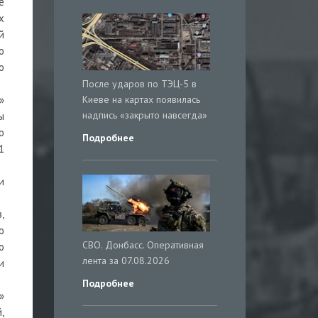
е
х
й
о
о
После ударов по ТЭЦ-5 в
Киеве на картах появилась
»
надпись «закрыто навсегда»
ы
о
Подробнее
1
и
,
о
СВО. Донбасс. Оперативная
о
лента за 07.08.2026
и
Подробнее
»
,