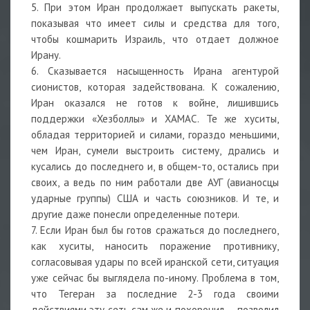
5. При этом Иран продолжает выпускать ракеты,
показывая что имеет силы и средства для того,
чтобы кошмарить Израиль, что отдает должное
Ирану.
6. Сказывается насыщенность Ирана агентурой
сионистов, которая задействована. К сожалению,
Иран оказался не готов к войне, лишившись
поддержки «Хезболлы» и ХАМАС. Те же хуситы,
обладая территорией и силами, гораздо меньшими,
чем Иран, сумели выстроить систему, дрались и
кусались до последнего и, в общем-то, остались при
своих, а ведь по ним работали две АУГ (авианосцы
ударные группы) США и часть союзников. И те, и
другие даже понесли определенные потери.
7. Если Иран был бы готов сражаться до последнего,
как хуситы, наносить поражение противнику,
согласовывая удары по всей иранской сети, ситуация
уже сейчас бы выглядела по-иному. Проблема в том,
что Тегеран за последние 2-3 года своими
действиями эту сеть сам же и похоронил — позволил