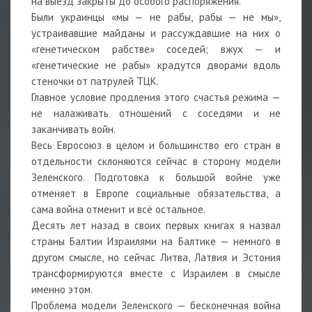
на выезд закрыты до особого распоряжения.
Были украинцы «мы — не рабы, рабы — не мы»,
устраивавшие майданы и рассуждавшие на них о
«генетическом рабстве» соседей; вжух — и
«генетические не рабы» крадутся дворами вдоль
стеночки от патрулей ТЦК.
Главное условие продления этого счастья режима —
не налаживать отношений с соседями и не
заканчивать войн.
Весь Евросоюз в целом и большинство его стран в
отдельности склоняются сейчас в сторону модели
Зеленского. Подготовка к большой войне уже
отменяет в Европе социальные обязательства, а
сама война отменит и всё остальное.
Десять лет назад в своих первых книгах я назвал
страны Балтии Израилями на Балтике — немного в
другом смысле, но сейчас Литва, Латвия и Эстония
трансформируются вместе с Израилем в смысле
именно этом.
Проблема модели Зеленского — бесконечная война