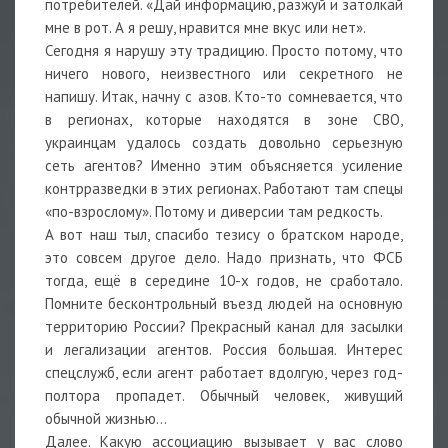
потребителей. «Дай информацию, разжуй и затолкай
мне в рот. А я решу, нравится мне вкус или нет».
Сегодня я нарушу эту традицию. Просто потому, что
ничего нового, неизвестного или секретного не
напишу. Итак, начну с азов. Кто-то сомневается, что
в регионах, которые находятся в зоне СВО,
украинцам удалось создать довольно серьезную
сеть агентов? Именно этим объясняется усиление
контрразведки в этих регионах. Работают там спецы
«по-взрослому». Потому и диверсии там редкость.
А вот наш тыл, спасибо тезису о братском народе,
это совсем другое дело. Надо признать, что ФСБ
тогда, ещё в середине 10-х годов, не сработало.
Помните бесконтрольный въезд людей на основную
территорию России? Прекрасный канал для засылки
и легализации агентов. Россия большая. Интерес
спецслужб, если агент работает вдолгую, через год-
полтора пропадет. Обычный человек, живущий
обычной жизнью…
Далее. Какую ассоциацию вызывает у вас слово