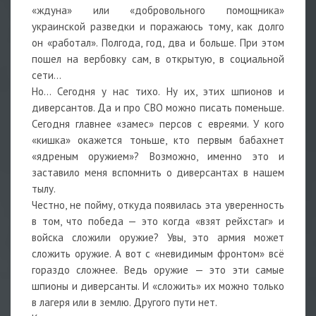
«ждуна» или «добровольного помощника»
украинской разведки и поражаюсь тому, как долго
он «работал». Полгода, год, два и больше. При этом
пошел на вербовку сам, в открытую, в социальной
сети…
Но… Сегодня у нас тихо. Ну их, этих шпионов и
диверсантов. Да и про СВО можно писать поменьше.
Сегодня главнее «замес» персов с евреями. У кого
«кишка» окажется тоньше, кто первым бабахнет
«ядреным оружием»? Возможно, именно это и
заставило меня вспомнить о диверсантах в нашем
тылу.
Честно, не пойму, откуда появилась эта уверенность
в том, что победа — это когда «взят рейхстаг» и
войска сложили оружие? Увы, это армия может
сложить оружие. А вот с «невидимым фронтом» всё
гораздо сложнее. Ведь оружие — это эти самые
шпионы и диверсанты. И «сложить» их можно только
в лагеря или в землю. Другого пути нет.