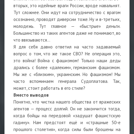
вторых, это идейные враги России, вроде навальнят.
Тут сложнее. Они идут на сотрудничество с врагом
осознанно, проводят диверсии тоже. Ну и в-третьих,
молодежь. Тут главное — «быстрые» деньги.
Большинство из таких агентов даже не понимают, во
что ввязываются…
Я для себя давно ответил на часто задаваемый
вопрос о том, что же такое СВО? Не операция это,
это война! Война с фашизмом! Только наши деды
дрались с более «далеким», германским фашизмом.
Мы же с «близким», украинским. Но фашизмом! Мы
часто вспоминаем генерала Судоплатова. Так,
может, стоит работать в его стиле?
Вместо выводов
Понятно, что чистка нашего общества от вражеских
агентов — процесс долгий. Он не закончится тогда,
когда бойцы на передовой «задушат фашистскую
гадину». Нам предстоят ещё и «страшные 50-е
прошлого столетия», когда силы были брошены на